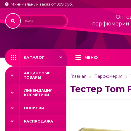
Минимальный заказ от 999 руб.
Опто
парфюмерии 
КАТАЛОГ
МЕНЮ
АКЦИОННЫЕ
Главная
Парфюмерия
ТОВАРЫ
Тестер Tom F
ЛИКВИДАЦИЯ
КОСМЕТИКИ
НОВИНКИ
РАСПРОДАЖА