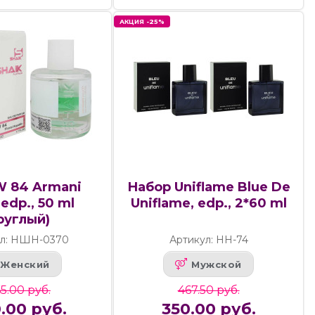
АКЦИЯ -25%
W 84 Armani
Набор Uniflame Blue De
 edp., 50 ml
Uniflame, edp., 2*60 ml
руглый)
ул: НШН-0370
Артикул: НН-74
Женский
Мужской
5.00 руб.
467.50 руб.
0.00 руб.
350.00 руб.