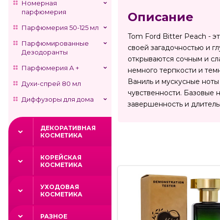
Номерная
парфюмерия
Описание
Парфюмерия 50-125 мл
Tom Ford Bitter Peach - 
Парфюмированные
своей загадочностью и г
Дезодоранты
открываются сочным и сл
Парфюмерия А +
немного терпкости и тем
Ваниль и мускусные ноты
Духи-спрей 80 мл
чувственности. Базовые 
Диффузоры для дома
завершенность и длитель
ДЕКОРАТИВНАЯ
КОСМЕТИКА
КОРЕЙСКАЯ
КОСМЕТИКА
УХОДОВАЯ
КОСМЕТИКА
РАЗНОЕ