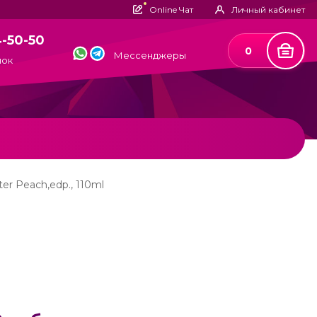
Online Чат
Личный кабинет
4-50-50
0
Мессенджеры
нок
er Peach,edp., 110ml