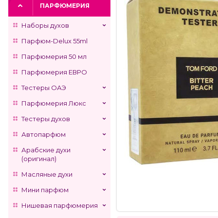
ПАРФЮМЕРИЯ
Наборы духов
Парфюм-Delux 55ml
Парфюмерия 50 мл
Парфюмерия ЕВРО
Тестеры ОАЭ
Парфюмерия Люкс
Тестеры духов
Автопарфюм
Арабские духи
(оригинал)
Масляные духи
Мини парфюм
Нишевая парфюмерия