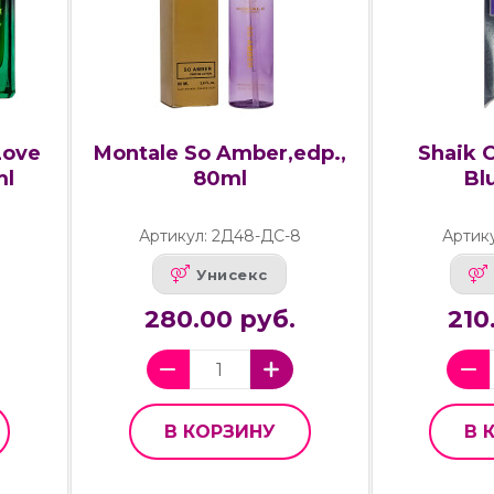
Love
Montale So Amber,edp.,
Shaik 
ml
80ml
Bl
Артикул: 2Д48-ДС-8
Артик
Унисекс
280.00 руб.
210
В КОРЗИНУ
В 