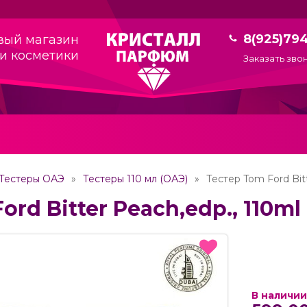
8(925)79
вый магазин
и косметики
Заказать зво
Тестеры ОАЭ
Тестеры 110 мл (ОАЭ)
Тестер Tom Ford Bitt
ord Bitter Peach,edp., 110ml
В наличии