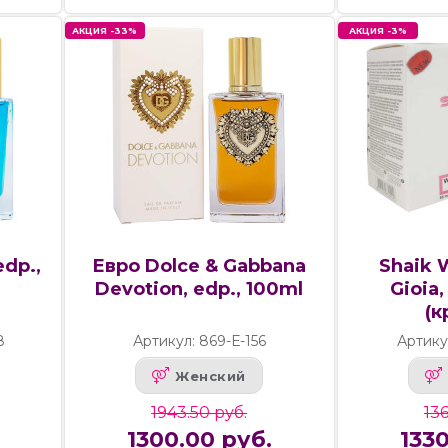
АКЦИЯ -33%
АКЦИЯ -3%
 edp.,
Евро Dolce & Gabbana
Shaik 
Devotion, edp., 100ml
Gioia,
(к
8
Артикул: 869-Е-156
Артик
Женский
1943.50 руб.
136
1300.00 руб.
133