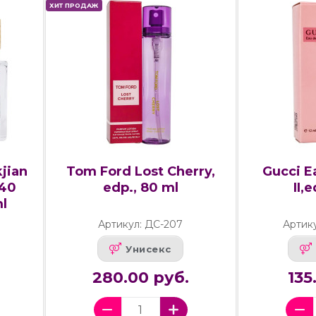
ХИТ ПРОДАЖ
kjian
Tom Ford Lost Cherry,
Gucci E
540
edp., 80 ml
II,
ml
Артикул: ДС-207
Артику
Унисекс
280.00 руб.
135