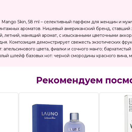
e Mango Skin, 58 ml – селективный парфюм для женщин и муж
винтажных ароматов. Нишевый американский бренд, ставший х
й, летний, манящий аромат, с изысканными цветочными аккор
дня. Композиция демонстрирует свежесть экзотических фрук
т: апельсинового цвета, фиалки и сочного манго; бархатистый
плый шлейф базовых нот: черной смородины красного вина, м
Рекомендуем посм