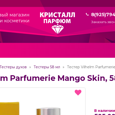
8(925)79
вый магазин
и косметики
Заказать зво
Тестеры духов
Тестеры 58 мл
Тестер Vilhelm Parfumeri
lm Parfumerie Mango Skin, 
В наличии