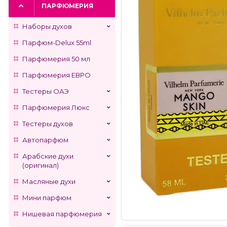
ПАРФЮМЕРИЯ
Наборы духов
Парфюм-Delux 55ml
Парфюмерия 50 мл
Парфюмерия ЕВРО
Тестеры ОАЭ
Парфюмерия Люкс
Тестеры духов
Автопарфюм
Арабские духи
(оригинал)
Масляные духи
Мини парфюм
Нишевая парфюмерия