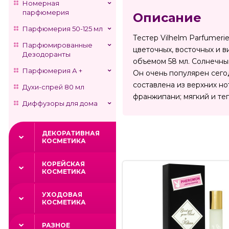
Номерная
парфюмерия
Описание
Парфюмерия 50-125 мл
Тестер Vilhelm Parfumeri
Парфюмированные
цветочных, восточных и 
Дезодоранты
объемом 58 мл. Солнечны
Парфюмерия А +
Он очень популярен сего
составлена из верхних но
Духи-спрей 80 мл
франжипани; мягкий и те
Диффузоры для дома
ДЕКОРАТИВНАЯ
КОСМЕТИКА
КОРЕЙСКАЯ
КОСМЕТИКА
УХОДОВАЯ
КОСМЕТИКА
РАЗНОЕ