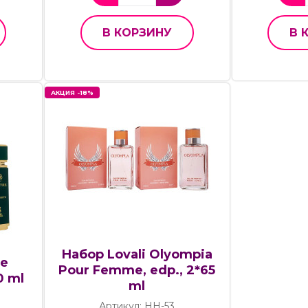
В КОРЗИНУ
В 
АКЦИЯ -18%
Набор Lovali Olyompia
re
Pour Femme, edp., 2*65
0 ml
ml
Артикул: НН-53