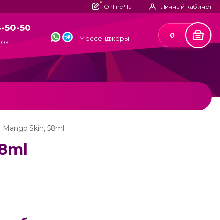
Online Чат
Личный кабинет
4-50-50
0
Мессенджеры
нок
e Mango Skin, 58ml
58ml