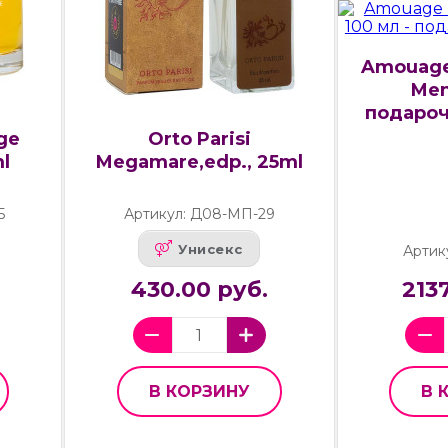
Amouage 
Men
подароч
nge
Orto Parisi
ml
Megamare,edp., 25ml
5
Артикул: Д08-МП-29
Унисекс
Артик
430.00 руб.
213
В КОРЗИНУ
В 