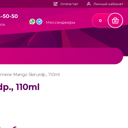
Online Чат
Личный кабинет
4-50-50
0
Мессенджеры
нок
umerie Mango Skin,edp., 110ml
p., 110ml