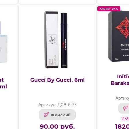
АКЦИЯ -24%
Init
nt
Gucci By Gucci, 6ml
Baraka
0ml
Артик
Артикул: Д08-6-73
Женский
239
90.00 руб.
1820