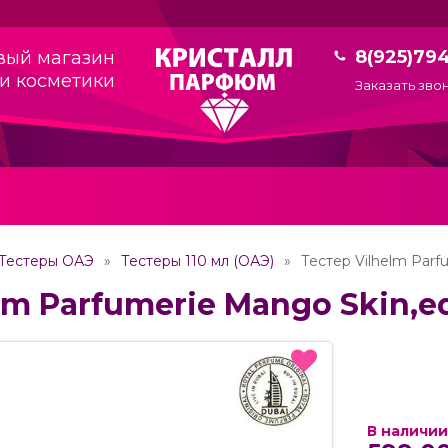
8(925)79
вый магазин
и косметики
Заказать зво
Тестеры ОАЭ
Тестеры 110 мл (ОАЭ)
Тестер Vilhelm Parf
lm Parfumerie Mango Skin,ed
В наличии