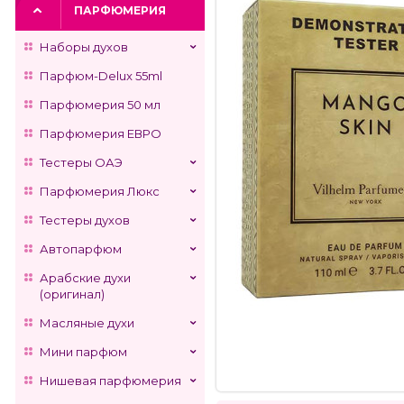
ПАРФЮМЕРИЯ
Наборы духов
Парфюм-Delux 55ml
Парфюмерия 50 мл
Парфюмерия ЕВРО
Тестеры ОАЭ
Парфюмерия Люкс
Тестеры духов
Автопарфюм
Арабские духи
(оригинал)
Масляные духи
Мини парфюм
Нишевая парфюмерия