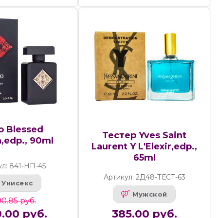
io Blessed
Тестер Yves Saint
,edp., 90ml
Laurent Y L'Elexir,edp.,
65ml
ул: 841-НП-45
Артикул: 2Д48-ТЕСТ-63
Унисекс
Мужской
0.85 руб.
.00 руб.
385.00 руб.