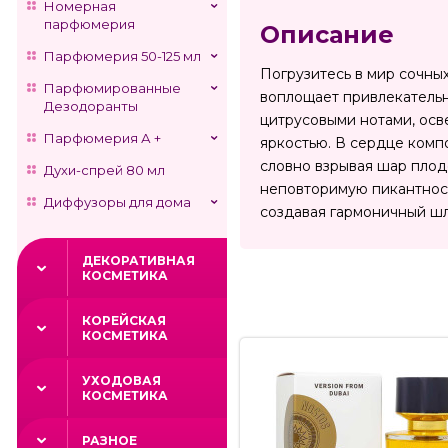
Номерная
парфюмерия
Описание
Парфюмерия 50-125 мл
Погрузитесь в мир сочных
Парфюмированные
воплощает привлекательн
Дезодоранты
цитрусовыми нотами, осв
Парфюмерия А +
яркостью. В сердце комп
словно взрывая шар плод
Духи-спрей 80 мл
неповторимую пикантност
Диффузоры для дома
создавая гармоничный ш
ДЕКОРАТИВНАЯ
КОСМЕТИКА
КОРЕЙСКАЯ
КОСМЕТИКА
УХОДОВАЯ
КОСМЕТИКА
РАЗНОЕ