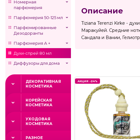
Номерная
парфюмерия
Описание
Парфюмерия 50-125 мл
Tiziana Terenzi Kirke - 
Парфюмированные
Маракуйей. Средние нотк
Дезодоранты
Сандала и Вании, Гелиотр
Парфюмерия А +
Духи-спрей 80 мл
Диффузоры для дома
ДЕКОРАТИВНАЯ
АКЦИЯ -24%
КОСМЕТИКА
КОРЕЙСКАЯ
КОСМЕТИКА
УХОДОВАЯ
КОСМЕТИКА
РАЗНОЕ