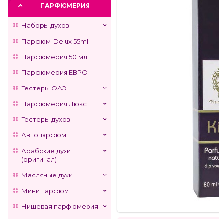
ПАРФЮМЕРИЯ
Наборы духов
Парфюм-Delux 55ml
Парфюмерия 50 мл
Парфюмерия ЕВРО
Тестеры ОАЭ
Парфюмерия Люкс
Тестеры духов
Автопарфюм
Арабские духи
(оригинал)
Масляные духи
Мини парфюм
Нишевая парфюмерия