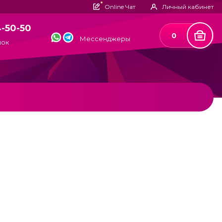
Online Чат
Личный кабинет
4-50-50
0
Мессенджеры
нок