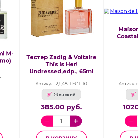
Maison
Coastal
ml M-
Тестер Zadig & Voltaire
omo)
This Is Her!
Undressed,edp., 65ml
6
Артикул: 2Д48-ТЕСТ-10
Артикул
Женский
385.00 руб.
1020