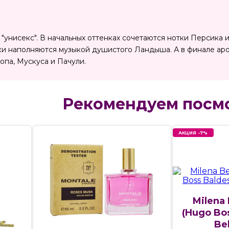
духи "унисекс". В начальных оттенках сочетаются нотки Персик
и наполняются музыкой душистого Ландыша. А в финале аро
опа, Мускуса и Пачули.
Рекомендуем посм
АКЦИЯ -7%
Milena 
(Hugo Bos
Be