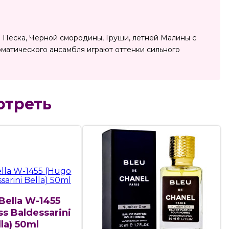
а и Песка, Черной смородины, Груши, летней Малины с
матического ансамбля играют оттенки сильного
отреть
Bella W-1455
s Baldessarini
lla) 50ml