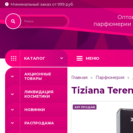
Минимальный заказ от 999 руб.
Опто
парфюмерии 
КАТАЛОГ
МЕНЮ
АКЦИОННЫЕ
Главная
Парфюмерия
ТОВАРЫ
Tiziana Teren
ЛИКВИДАЦИЯ
КОСМЕТИКИ
ХИТ ПРОДАЖ
ХИТ ПРОДАЖ
НОВИНКИ
РАСПРОДАЖА