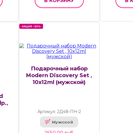
В КОРЗИНУ
В 
АКЦИЯ -35%
Подарочный набор
Modern Discovery Set ,
10x12ml (мужской)
d
p.,
Артикул: 2Д48-ПН-2
Мужской
2550.00 руб.