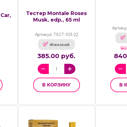
Тестер Montale Roses
Car,
Musk, edp., 65 ml
Артику
Артикул: ТЕСТ-103-22
5
Женский
90
385.00 руб.
840
В КОРЗИНУ
В 