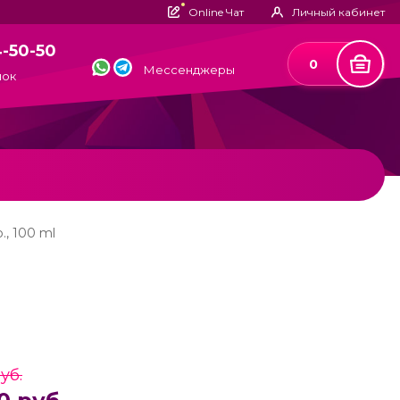
Online Чат
Личный кабинет
4-50-50
0
Мессенджеры
нок
., 100 ml
уб.