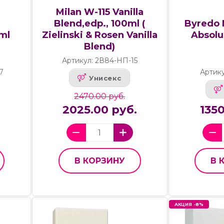
Milan W-115 Vanilla
Byredo 
Blend,edp., 100ml (
0ml
Absolu
Zielinski & Rosen Vanilla
Blend)
Артикул: 2В84-НП-15
7
Артик
Унисекс
2470.00 руб.
2025.00 руб.
135
В КОРЗИНУ
В 
АКЦИЯ -8%