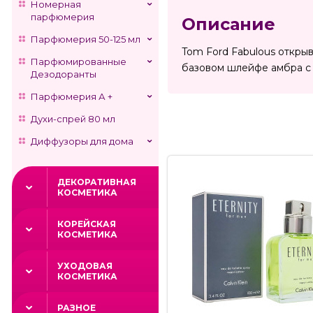
Номерная
парфюмерия
Описание
Парфюмерия 50-125 мл
Tom Ford Fabulous открыв
Парфюмированные
базовом шлейфе амбра с 
Дезодоранты
Парфюмерия А +
Духи-спрей 80 мл
Диффузоры для дома
ДЕКОРАТИВНАЯ
КОСМЕТИКА
КОРЕЙСКАЯ
КОСМЕТИКА
УХОДОВАЯ
КОСМЕТИКА
РАЗНОЕ