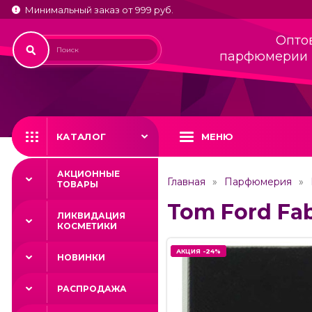
Минимальный заказ от 999 руб.
Опто
парфюмерии 
КАТАЛОГ
МЕНЮ
АКЦИОННЫЕ
Главная
Парфюмерия
ТОВАРЫ
Tom Ford Fab
ЛИКВИДАЦИЯ
КОСМЕТИКИ
АКЦИЯ -24%
АКЦИЯ -24%
НОВИНКИ
РАСПРОДАЖА