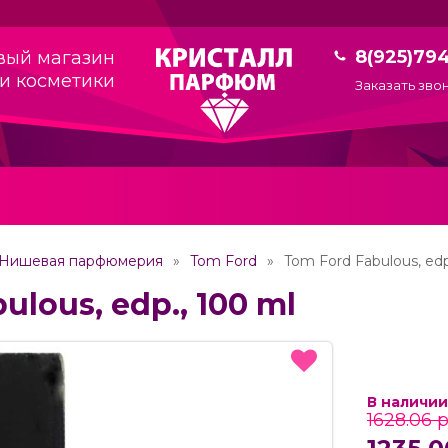
8(925)79
вый магазин
и косметики
Заказать зво
Нишевая парфюмерия
Tom Ford
Tom Ford Fabulous, edp
ulous, edp., 100 ml
В наличии
1628.06 р