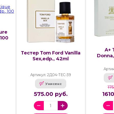
ure
 100
А+ 
Тестер Tom Ford Vanilla
Donna,
Sex,edp., 42ml
Артик
Артикул: 2Д04-ТЕС-39
Унисекс
175
575.00 руб.
161