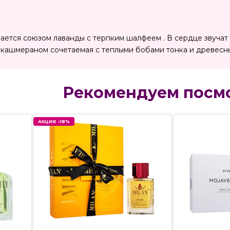
ается союзом лаванды с терпким шалфеем . В сердце звучат я
кашмераном сочетаемая с теплыми бобами тонка и древесны
Рекомендуем посм
АКЦИЯ -18%