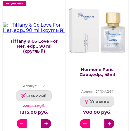
АКЦИЯ -41%
Tiffany & ̶C̶o̶ Love For
Her, edp., 90 ml
(круглый)
Hormone Paris
Gaba,edp., 45ml
Артикул: ТЕ-2
Артикул: 2Г40-АД-34
Женский
Унисекс
2216.50 руб.
1315.00 руб.
700.00 руб.