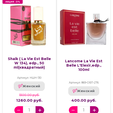
АКЦИЯ -3%
Shaik ( La Vie Est Belle
Lancome La Vie Est
W 134), edp., 50
Belle L'Elexir,edp.,
ml(квадратный)
100ml
Артикул: НШН-130
Артикул: 869-ОБП-276
Женский
Женский
1300.00 руб.
1260.00 руб.
400.00 руб.