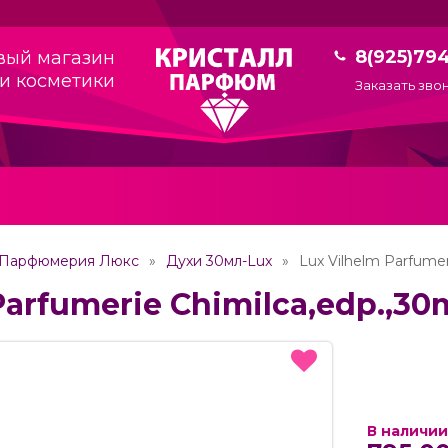
8(925)79
вый магазин
и косметики
Заказать зво
Парфюмерия Люкс
Духи 30мл-Lux
Lux Vilhelm Parfumer
Parfumerie Chimilca,edp.,30
В наличии