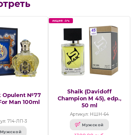
отреть
АКЦИЯ -3%
Shaik (Davidoff
k Opulent №77
Champion M 45), edp.,
For Man 100ml
50 ml
Артикул: НШН-64
ул: 714-ЛП-3
Мужской
Мужской