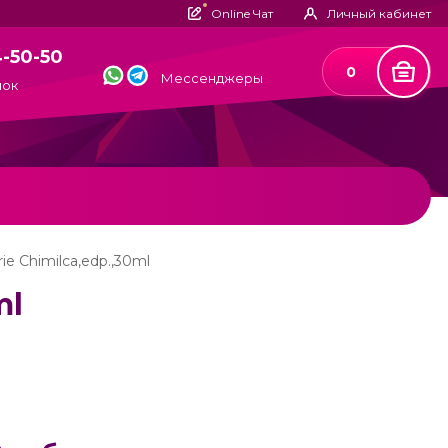
Online Чат
Личный кабинет
4-50-50
0
Мессенджеры
нок
ie Chimilca,edp.,30ml
ml