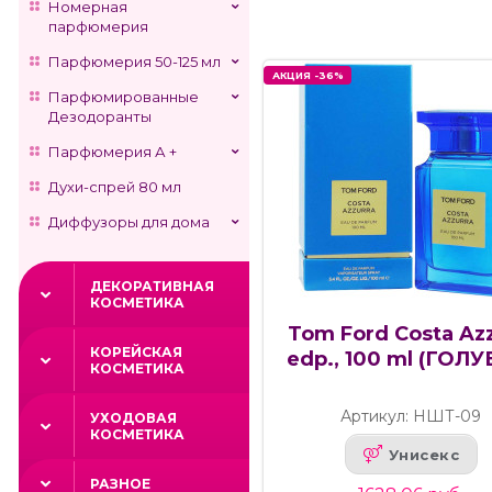
Номерная
парфюмерия
Парфюмерия 50-125 мл
АКЦИЯ -36%
Парфюмированные
Дезодоранты
Парфюмерия А +
Духи-спрей 80 мл
Диффузоры для дома
ДЕКОРАТИВНАЯ
КОСМЕТИКА
Tom Ford Costa Azz
КОРЕЙСКАЯ
edp., 100 ml (ГОЛУ
КОСМЕТИКА
Артикул: НШТ-09
УХОДОВАЯ
КОСМЕТИКА
Унисекс
РАЗНОЕ