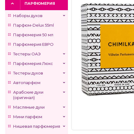
ПАРФЮМЕРИЯ
Наборы духов
Парфюм-Delux 55ml
Парфюмерия 50 мл
Парфюмерия ЕВРО
Тестеры ОАЭ
Парфюмерия Люкс
Тестеры духов
Автопарфюм
Арабские духи
(оригинал)
Масляные духи
Мини парфюм
Нишевая парфюмерия