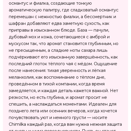
османтус и фиалка, создающие тонкую
ароматическую палитру, где сладковатый османтус
перемешан с нежностью фиалки, а бессмертник и
шафран добавляют едва заметную сухость, как
приправы в изысканном блюде. База — пачули,
дубовый мох и кожа, сочетающиеся с амброй и
мускусом так, что аромат становится глубинным, но
не пресыщенным, а сладкие ноты сахара лишь
подчёркивают его изысканную завершённость, как
последний глоток тёплого чая с мёдом. Ощущение
после нанесения: тихая уверенность и лёгкая
меланхолия, как воспоминание о тёплом дне,
проведённом в тихой компании, когда время
замедляется, и каждая деталь кажется важной. Нет
резкости, но есть глубина, и аромат просит не
спешить, а наслаждаться моментами. Идеален для
позднего лета или осенних вечеров, когда хочется
почувствовать уют и немного грусти — носите
Chimilka каждый раз, когда вам нужна нежная защита