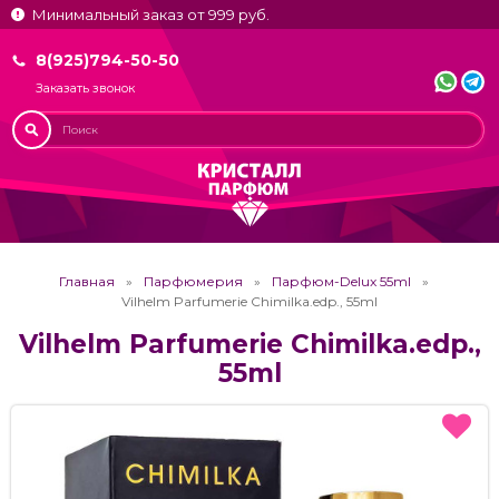
Минимальный заказ от 999 руб.
8(925)794-50-50
Заказать звонок
Главная
Парфюмерия
Парфюм-Delux 55ml
Vilhelm Parfumerie Chimilka.edp., 55ml
Vilhelm Parfumerie Chimilka.edp.,
55ml