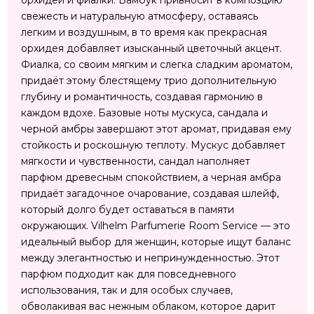
орхидеи и фиалки. Бамбук привносит в композцию
свежесть и натуральную атмосферу, оставаясь
легким и воздушным, в то время как прекрасная
орхидея добавляет изысканный цветочный акцент.
Фиалка, со своим мягким и слегка сладким ароматом,
придаёт этому блестящему трио дополнительную
глубину и романтичность, создавая гармонию в
каждом вдохе. Базовые ноты мускуса, сандала и
черной амбры завершают этот аромат, придавая ему
стойкость и роскошную теплоту. Мускус добавляет
мягкости и чувственности, сандал наполняет
парфюм древесным спокойствием, а черная амбра
придаёт загадочное очарование, создавая шлейф,
который долго будет оставаться в памяти
окружающих. Vilhelm Parfumerie Room Service — это
идеальный выбор для женщин, которые ищут баланс
между элегантностью и непринужденностью. Этот
парфюм подходит как для повседневного
использования, так и для особых случаев,
обволакивая вас нежным облаком, которое дарит