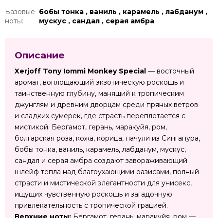
Базовые
бобы тонка , ваниль , карамель , лабданум ,
ноты:
мускус , сандал , серая амбра
Описание
Xerjoff Tony Iommi Monkey Special
— восточный
аромат, воплощающий экзотическую роскошь и
таинственную глубину, манящий к тропическим
джунглям и древним дворцам среди пряных ветров
и сладких сумерек, где страсть переплетается с
мистикой. Бергамот, герань, маракуйя, ром,
болгарская роза, кожа, корица, пачули из Сингапура,
бобы тонка, ваниль, карамель, лабданум, мускус,
сандал и серая амбра создают завораживающий
шлейф тепла над благоухающими оазисами, полный
страсти и мистической элегантности для унисекс,
ищущих чувственную роскошь и загадочную
привлекательность с тропической грацией.
Верхние ноты:
Бергамот, герань, маракуйя, ром —