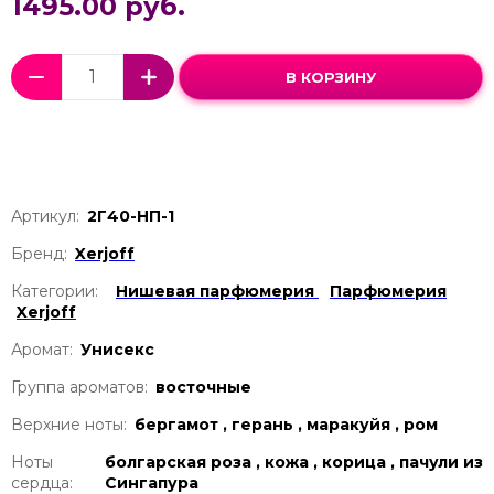
1495.00 руб.
В КОРЗИНУ
Артикул:
2Г40-НП-1
Бренд:
Xerjoff
Категории:
Нишевая парфюмерия
Парфюмерия
Xerjoff
Аромат:
Унисекс
Группа ароматов:
восточные
Верхние ноты:
бергамот , герань , маракуйя , ром
Ноты
болгарская роза , кожа , корица , пачули из
сердца:
Сингапура