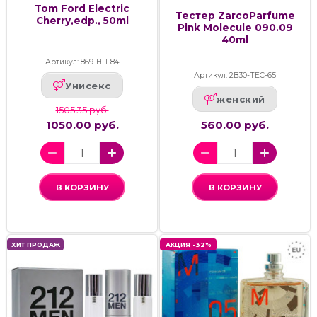
Tom Ford Electric
Тестер ZarcoParfume
Cherry,edp., 50ml
Pink Molecule 090.09
40ml
Артикул: 869-НП-84
Артикул: 2В30-ТЕС-65
Унисекс
женский
1505.35 руб.
1050.00 руб.
560.00 руб.
В КОРЗИНУ
В КОРЗИНУ
ХИТ ПРОДАЖ
АКЦИЯ -32%