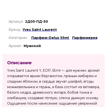
Артикул:
2Д05-ПД-50
Бренд:
Yves Saint Laurent
Категории:
Парфюм-Delux 55ml
Парфюмерия
Аромат:
Мужской
Описание
Yves Saint Laurent Y, EDP, 55 ml — для мужчин: аромат
открывается ярким бергамотом, пряным имбирём и
сладким яблоком, в сердце звучат шалфей, ягоды
можжевельника и герань, а база состоит из ветивера,
белого кедра, древесного янтаря, бобов тонка и
олибанума, создавая тёплую, слегка дымную основу.
Ощущение после нанесения: ощущение уверенной