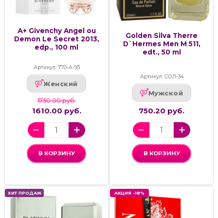
А+ Givenchy Angel ou
Golden Silva Therre
Demon Le Secret 2013,
D`Hermes Men M 511,
edp., 100 ml
edt., 50 ml
Артикул: 770-А-93
Артикул: СОЛ-34
Женский
Мужской
1750.00 руб.
1610.00 руб.
750.20 руб.
В КОРЗИНУ
В КОРЗИНУ
ХИТ ПРОДАЖ
АКЦИЯ -18%