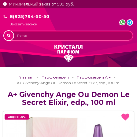
Минимальный заказ от 999 руб.
8(925)794-50-50
Заказать звонок
Главная
Парфюмерия
Парфюмерия А +
А+ Givenchy Ange Ou Demon Le Secret Elixir, edp., 100 ml
А+ Givenchy Ange Ou Demon Le
Secret Elixir, edp., 100 ml
АКЦИЯ -8%
АКЦИЯ -8%