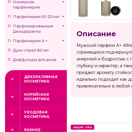
Номерная
парфюмерия
Парфюмерия 50-125 мл
Парфюмированные
Дезодоранты
Описание
Парфюмерия А +
Мужской парфюм А+ Alfred
Духи-спрей 80 мл
стремящихся подчеркнуть
энергией и бодростью с 
Диффузоры для дома
глубину и характер, а та
придают аромату стойкос
ДЕКОРАТИВНАЯ
идеально подходит как дл
КОСМЕТИКА
привлекательно в любой с
КОРЕЙСКАЯ
КОСМЕТИКА
УХОДОВАЯ
КОСМЕТИКА
АКЦИЯ -36%
РАЗНОЕ