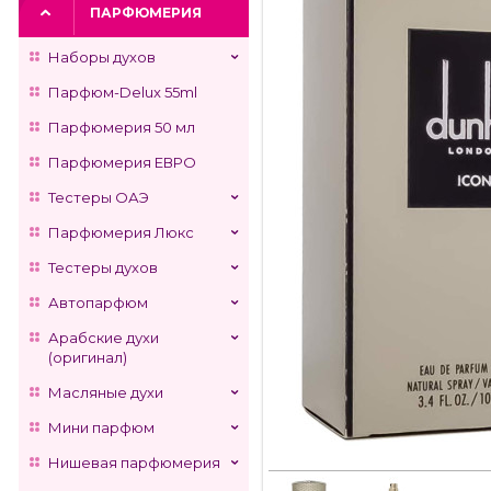
ПАРФЮМЕРИЯ
Наборы духов
Парфюм-Delux 55ml
Парфюмерия 50 мл
Парфюмерия ЕВРО
Тестеры ОАЭ
Парфюмерия Люкс
Тестеры духов
Автопарфюм
Арабские духи
(оригинал)
Масляные духи
Мини парфюм
Нишевая парфюмерия