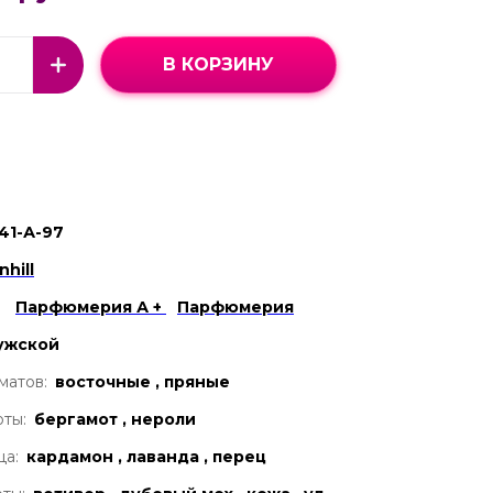
В КОРЗИНУ
41-А-97
nhill
Парфюмерия А +
Парфюмерия
ужской
матов:
восточные , пряные
ты:
бергамот , нероли
ца:
кардамон , лаванда , перец