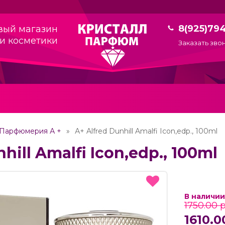
8(925)79
вый магазин
и косметики
Заказать зво
Парфюмерия А +
А+ Alfred Dunhill Amalfi Icon,edp., 100ml
hill Amalfi Icon,edp., 100ml
В наличии
1750.00 р
1610.0