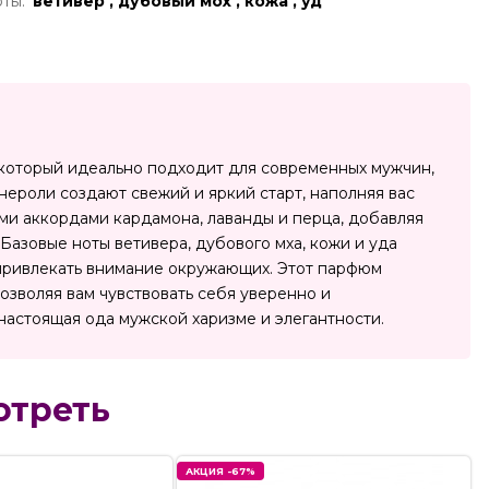
ты:
ветивер , дубовый мох , кожа , уд
, который идеально подходит для современных мужчин,
нероли создают свежий и яркий старт, наполняя вас
ми аккордами кардамона, лаванды и перца, добавляя
 Базовые ноты ветивера, дубового мха, кожи и уда
т привлекать внимание окружающих. Этот парфюм
позволяя вам чувствовать себя уверенно и
а настоящая ода мужской харизме и элегантности.
отреть
АКЦИЯ -67%