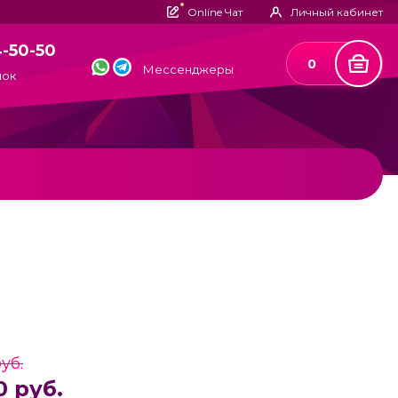
Online Чат
Личный кабинет
4-50-50
0
Мессенджеры
нок
уб.
0 руб.