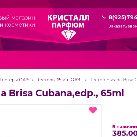
8(925)79
вый магазин
и косметики
Заказать зво
Тестеры ОАЭ
Тестеры 65 мл (ОАЭ)
Тестер Escada Brisa 
a Brisa Cubana,edp., 65ml
В наличии
385.00