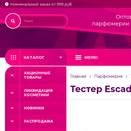
Минимальный заказ от 999 руб.
Опто
парфюмерии 
КАТАЛОГ
МЕНЮ
АКЦИОННЫЕ
Главная
Парфюмерия
ТОВАРЫ
Тестер Escad
ЛИКВИДАЦИЯ
КОСМЕТИКИ
НОВИНКИ
РАСПРОДАЖА