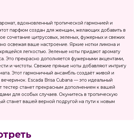
аромат, вдохновленный тропической гармонией и
 этот парфюм создан для женщин, желающих добавить в
ое сочетание цитрусовых, зеленых, фужерных и свежих
енно освежая ваше настроение. Яркие нотки лимона и
скрящейся легкостью. Зеленые ноты придают аромату
еса. Это прекрасно дополняется фужерными акцентами,
ести и чистоты. Свежие пряные ноты добавляют интригу
ата. Этот гармоничный ансамбль создаёт живой и
вечеринок. Escada Brisa Cubana — это идеальный
от тестер станет прекрасным дополнением к вашей
ядами для особых случаев. Окунитесь в тропическую
ый станет вашей верной подругой на пути к новым
отреть