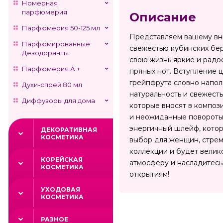
Номерная
парфюмерия
Описание
Парфюмерия 50-125 мл
Представляем вашему вни
Парфюмированные
свежестью кубинских бер
Дезодоранты
свою жизнь яркие и радо
Парфюмерия А +
пряных нот. Вступление ц
грейпфрута словно напол
Духи-спрей 80 мл
натуральность и свежест
Диффузоры для дома
которые вносят в композ
и неожиданные повороты,
энергичный шлейф, котор
ДЕКОРАТИВНАЯ
КОСМЕТИКА
выбор для женщин, стрем
коллекции и будет велик
КОРЕЙСКАЯ
атмосферу и насладитесь
КОСМЕТИКА
открытиям!
УХОДОВАЯ
КОСМЕТИКА
РАЗНОЕ