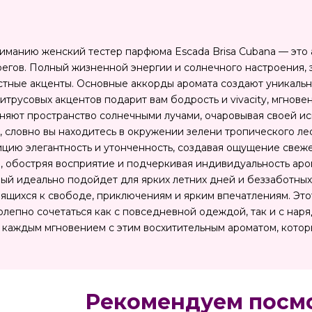
манию женский тестер парфюма Escada Brisa Cubana — это 
егов. Полный жизненной энергии и солнечного настроения,
стные акценты. Основные аккорды аромата создают уникальн
итрусовых акцентов подарит вам бодрость и vivacity, мгнов
няют пространство солнечными лучами, очаровывая своей и
ь, словно вы находитесь в окружении зелени тропического л
ицию элегантность и утонченность, создавая ощущение свеж
 обостряя восприятие и подчеркивая индивидуальность аром
ый идеально подойдет для ярких летних дней и беззаботных 
ящихся к свободе, приключениям и ярким впечатлениям. Эт
олепно сочетаться как с повседневной одеждой, так и с нар
 каждым мгновением с этим восхитительным ароматом, котор
Рекомендуем посм