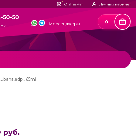
Online Чат
Личный кабинет
4-50-50
0
Мессенджеры
нок
Cubana,edp., 65ml
 руб.