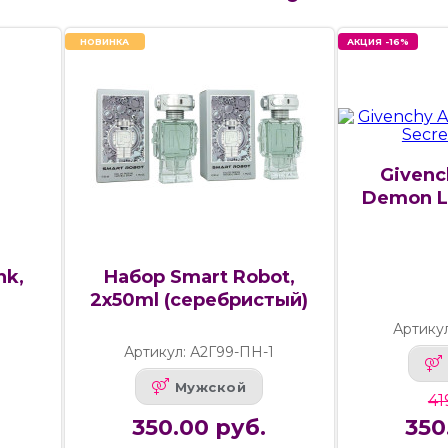
НОВИНКА
АКЦИЯ -16%
Givenc
Demon Le
nk,
Набор Smart Robot,
2x50ml (серебристый)
Артику
Артикул: А2Г99-ПН-1
Мужской
41
350.00 руб.
350