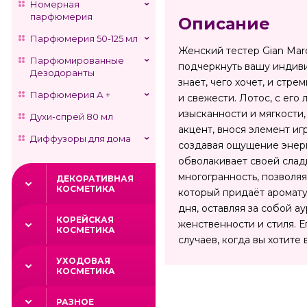
Номерная
парфюмерия
Описание
Парфюмерия 50-125 мл
Женский тестер Gian Mar
Парфюмированные
подчеркнуть вашу индиви
Дезодоранты
знает, чего хочет, и стр
Парфюмерия А +
и свежести. Лотос, с его
изысканности и мягкости
Духи-спрей 80 мл
акцент, внося элемент иг
Диффузоры для дома
создавая ощущение энерг
обволакивает своей слад
многогранность, позволя
ДЕКОРАТИВНАЯ
КОСМЕТИКА
который придаёт аромату
дня, оставляя за собой а
КОРЕЙСКАЯ
женственности и стиля. 
КОСМЕТИКА
случаев, когда вы хотите
УХОДОВАЯ
КОСМЕТИКА
РАЗНОЕ