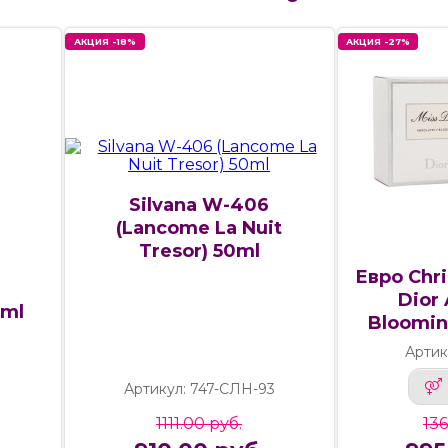
АКЦИЯ -18%
АКЦИЯ -27%
Silvana W-406
(Lancome La Nuit
Tresor) 50ml
Евро Chri
Dior 
4ml
Bloomin
Артик
9
Артикул: 747-СЛН-93
1111.00 руб.
136