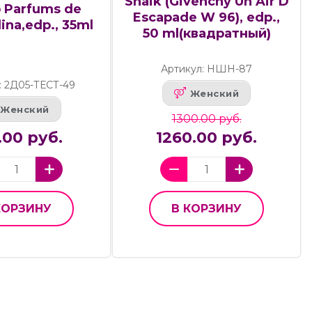
Shaik (Givenchy Un Air D
 Parfums de
Escapade W 96), edp.,
ina,edp., 35ml
50 ml(квадратный)
Артикул: НШН-87
: 2Д05-ТЕСТ-49
Женский
Женский
1300.00 руб.
.00 руб.
1260.00 руб.
КОРЗИНУ
В КОРЗИНУ