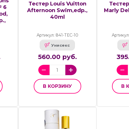
ions
Тестер Louis Vuitton
Тестер
№ 6
Afternoon Swim,edp.,
Marly Del
od,
40ml
p.,
Артикул: 841-ТЕС-10
Артикул
Унисекс
.
560.00 руб.
395
В КОРЗИНУ
В 