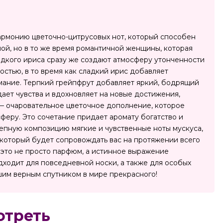
армонию цветочно-цитрусовых нот, который способен
ой, но в то же время романтичной женщины, которая
ладкого ириса сразу же создают атмосферу утонченности
остью, в то время как сладкий ирис добавляет
имание. Терпкий грейпфрут добавляет яркий, бодрящий
дает чувства и вдохновляет на новые достижения,
 — очаровательное цветочное дополнение, которое
феру. Это сочетание придает аромату богатство и
лепную композицию мягкие и чувственные ноты мускуса,
 который будет сопровождать вас на протяжении всего
— это не просто парфюм, а истинное выражение
дходит для повседневной носки, а также для особых
ашим верным спутником в мире прекрасного!
отреть