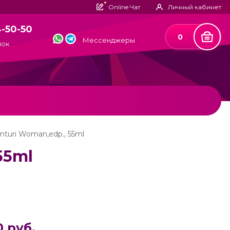
Online Чат
Личный кабинет
4-50-50
0
Мессенджеры
нок
nturi Woman,edp., 55ml
55ml
0 руб.