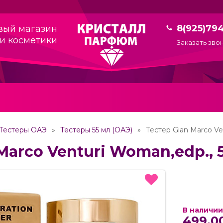
8(925)79
вый магазин
и косметики
Заказать зво
Тестеры ОАЭ
Тестеры 55 мл (ОАЭ)
Тестер Gian Marco Ve
Marco Venturi Woman,edp., 
В наличии
499.0