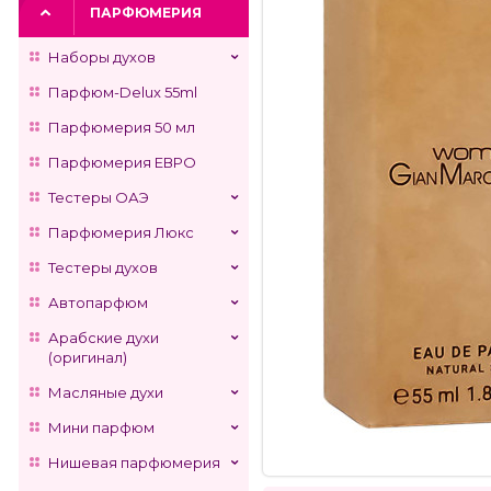
ПАРФЮМЕРИЯ
Наборы духов
Парфюм-Delux 55ml
Парфюмерия 50 мл
Парфюмерия ЕВРО
Тестеры ОАЭ
Парфюмерия Люкс
Тестеры духов
Автопарфюм
Арабские духи
(оригинал)
Масляные духи
Мини парфюм
Нишевая парфюмерия