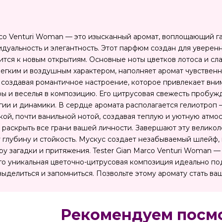
co Venturi Woman — это изысканный аромат, воплощающий г
дуальность и элегантность. Этот парфюм создан для уверенн
емится к новым открытиям. Основные ноты цветков лотоса и с
 легким и воздушным характером, наполняет аромат чувственн
, создавая романтичное настроение, которое привлекает вн
ры и веселья в композицию. Его цитрусовая свежесть пробуж
ии и динамики. В сердце аромата располагается гелиотроп
кой, почти ванильной нотой, создавая теплую и уютную атмос
я раскрыть все грани вашей личности. Завершают эту велико
 глубину и стойкость. Мускус создает незабываемый шлейф,
уру загадки и притяжения. Tester Gian Marco Venturi Woman 
Его уникальная цветочно-цитрусовая композиция идеально по
 выделиться и запомниться. Позвольте этому аромату стать в
Рекомендуем посм