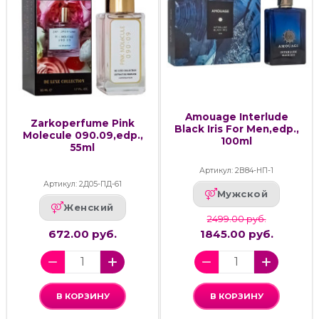
Amouage Interlude
Zarkoperfume Pink
Black Iris For Men,edp.,
Molecule 090.09,edp.,
100ml
55ml
Артикул: 2В84-НП-1
Артикул: 2Д05-ПД-61
Мужской
Женский
2499.00 руб.
672.00 руб.
1845.00 руб.
В КОРЗИНУ
В КОРЗИНУ