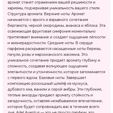
аромат станет отражением вашей решимости и
харизмы, подчеркивая уникальность вашего стиля.
Структура аромата: Верхние ноты: Аромат
начинается с яркого и взрывного сочетания
бергамота, черной смородины, ананаса и яблока. Эта
освежающая фруктовая симфония моментально
притягивает внимание и создает ощущение лёгкости
и жизнерадостности. Средние ноты: В сердце
парфюма раскрываются насыщенные ноты березы,
пачули, розы и марокканского жасмина. Это
уникальное сочетание придаёт аромату глубину и
сложность, создавая волнующее ощущение
элегантности и утонченности, которое запоминается
с первого вдоха. Базовые ноты: Завершает
композицию роскошный шлейф из мускуса,
дубового мха, ванили и серой амбры. Эти глубокие,
теплые аккорды придают аромату стойкость и
загадочность, оставляя незабываемое впечатление,
которое будет сопровождать вас в течение всего
дня. Adel Aventus — это не просто парфюм, это