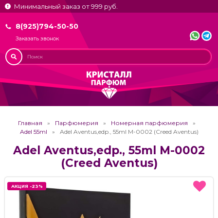
Минимальный заказ от 999 руб.
8(925)794-50-50
Заказать звонок
Главная
Парфюмерия
Номерная парфюмерия
Adel 55ml
Adel Aventus,edp., 55ml M-0002 (Creed Aventus)
Adel Aventus,edp., 55ml M-0002
(Creed Aventus)
АКЦИЯ -23%
АКЦИЯ -23%