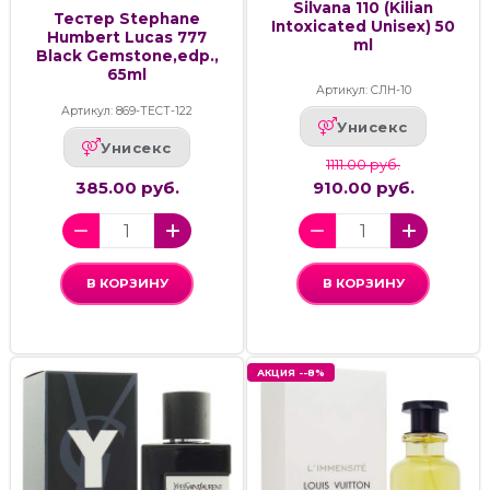
Silvana 110 (Kilian
Тестер Stephane
Intoxicated Unisex) 50
Humbert Lucas 777
ml
Black Gemstone,edp.,
65ml
Артикул: СЛН-10
Артикул: 869-ТЕСТ-122
Унисекс
Унисекс
1111.00 руб.
385.00 руб.
910.00 руб.
В КОРЗИНУ
В КОРЗИНУ
АКЦИЯ --8%