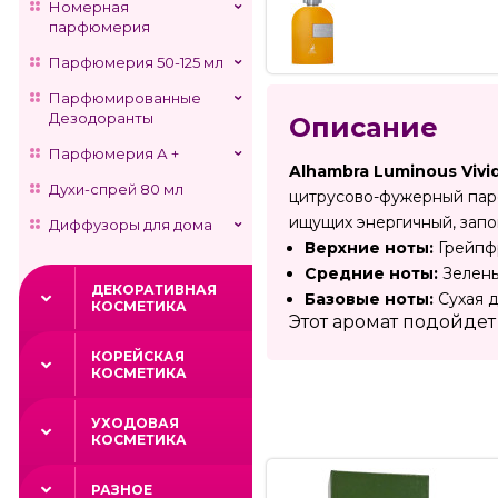
Номерная
парфюмерия
Парфюмерия 50-125 мл
Парфюмированные
Дезодоранты
Описание
Парфюмерия А +
Alhambra Luminous Vivi
Духи-спрей 80 мл
цитрусово-фужерный парф
ищущих энергичный, зап
Диффузоры для дома
Верхние ноты:
Грейпфр
Средние ноты:
Зелены
ДЕКОРАТИВНАЯ
Базовые ноты:
Сухая д
КОСМЕТИКА
Этот аромат подойде
КОРЕЙСКАЯ
КОСМЕТИКА
УХОДОВАЯ
КОСМЕТИКА
РАЗНОЕ