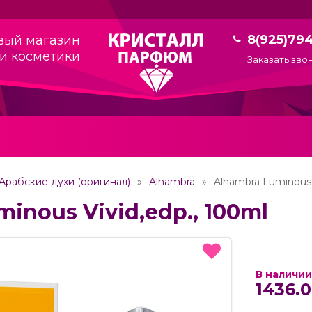
8(925)79
вый магазин
и косметики
Заказать зво
Арабские духи (оригинал)
Alhambra
Alhambra Luminous 
inous Vivid,edp., 100ml
В наличии
1436.0