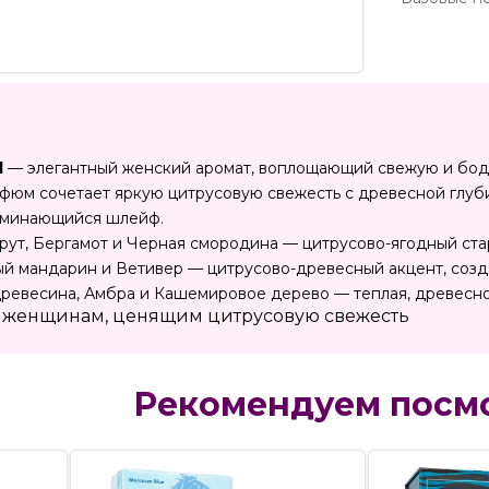
d
— элегантный женский аромат, воплощающий свежую и бод
юм сочетает яркую цитрусовую свежесть с древесной глуби
оминающийся шлейф.
ут, Бергамот и Черная смородина — цитрусово-ягодный ста
й мандарин и Ветивер — цитрусово-древесный акцент, соз
ревесина, Амбра и Кашемировое дерево — теплая, древесно
т женщинам, ценящим цитрусовую свежесть
Рекомендуем посм