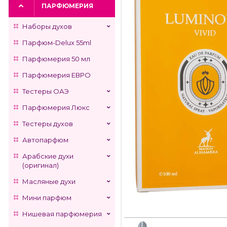
ПАРФЮМЕРИЯ
Наборы духов
Парфюм-Delux 55ml
Парфюмерия 50 мл
Парфюмерия ЕВРО
Тестеры ОАЭ
Парфюмерия Люкс
Тестеры духов
Автопарфюм
Арабские духи
(оригинал)
Масляные духи
Мини парфюм
Нишевая парфюмерия