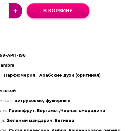
В КОРЗИНУ
69-АРП-196
hambra
Парфюмерия
Арабские духи (оригинал)
ужской
матов:
цитрусовые, фужерные
ты:
Грейпфрут, Бергамот,Черная смородина
ца:
Зеленый мандарин, Ветивер
ты:
Сухая древесина, Амбра, Кашемировое дерево.