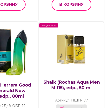
КОРЗИНУ
В КОРЗИНУ
АКЦИЯ -3%
Shaik (Rochas Aqua Men
 Herrera Good
M 115), edp., 50 ml
Emerald New
edp., 80ml
Артикул: НШН-177
: 2Д48-ОБП-19