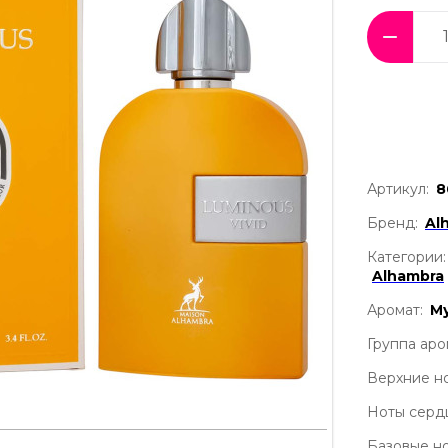
Артикул:
8
Бренд:
Al
Категории:
Alhambra
Аромат:
М
Группа аро
Верхние но
Ноты серд
Базовые но