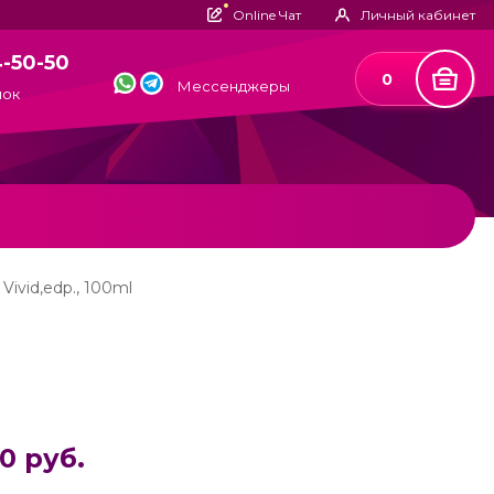
Online Чат
Личный кабинет
4-50-50
0
Мессенджеры
нок
Vivid,edp., 100ml
0 руб.