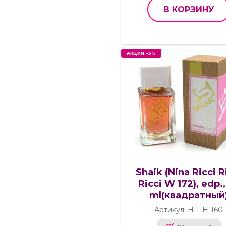
В КОРЗИНУ
АКЦИЯ -3%
Shaik (Nina Ricci R
Ricci W 172), edp.,
ml(квадратный
Артикул: НШН-160