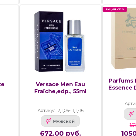
АКЦИЯ -31%
Parfums 
te
Versace Men Eau
Essence D
Fraiche,edp., 55ml
Арти
Артикул: 2Д05-ПД-16
Мужской
15
672.00 руб.
1050