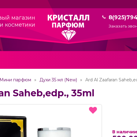
8(925)79
вый магазин
и косметики
Заказать зво
Мини парфюм
Духи 35 мл (New)
Ard Al Zaafaran Saheb,e
ran Saheb,edp., 35ml
В наличии