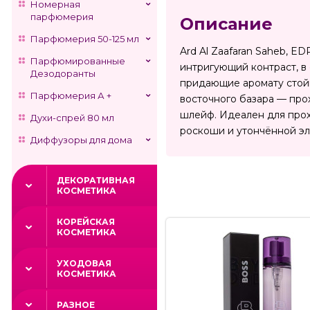
Номерная
парфюмерия
Описание
Парфюмерия 50-125 мл
Ard Al Zaafaran Saheb, E
Парфюмированные
интригующий контраст, в
Дезодоранты
придающие аромату стой
Парфюмерия А +
восточного базара — про
шлейф. Идеален для прох
Духи-спрей 80 мл
роскоши и утончённой эл
Диффузоры для дома
ДЕКОРАТИВНАЯ
КОСМЕТИКА
КОРЕЙСКАЯ
КОСМЕТИКА
УХОДОВАЯ
КОСМЕТИКА
РАЗНОЕ