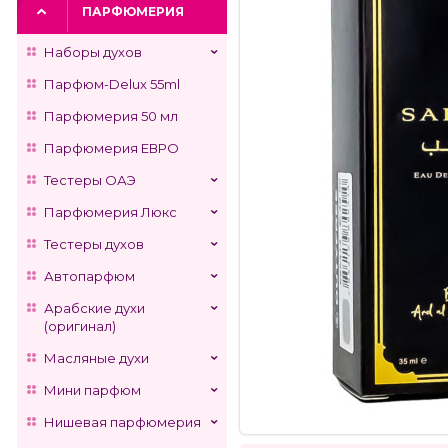
ПАРФЮМЕРИЯ
Наборы духов
Парфюм-Delux 55ml
Парфюмерия 50 мл
Парфюмерия ЕВРО
Тестеры ОАЭ
Парфюмерия Люкс
Тестеры духов
Автопарфюм
Арабские духи
(оригинал)
Масляные духи
Мини парфюм
Нишевая парфюмерия