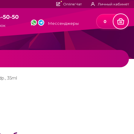
Online Чат
Личный кабинет
4-50-50
0
Мессенджеры
нок
dp., 35ml