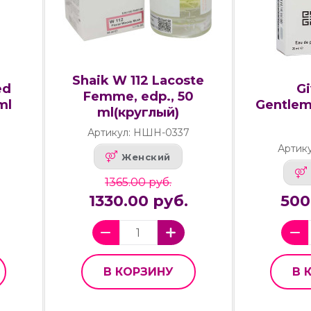
Shaik W 112 Lacoste
ed
G
Femme, edp., 50
ml
Gentlem
ml(круглый)
Артикул: НШН-0337
Артику
Женский
1365.00 руб.
1330.00 руб.
500
В КОРЗИНУ
В 