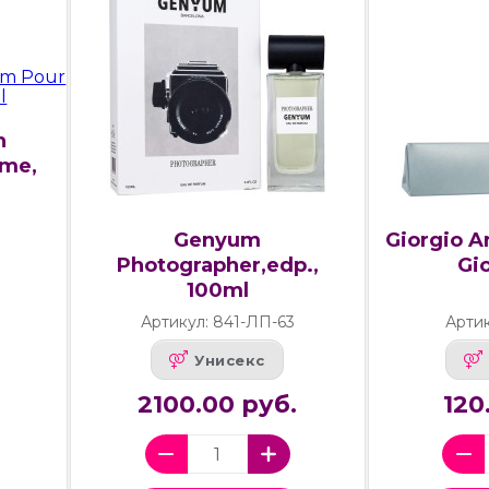
h
me,
Genyum
Giorgio A
Photographer,edp.,
Gio
100ml
1
Артикул: 841-ЛП-63
Артик
Унисекс
2100.00 руб.
120