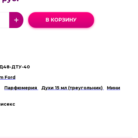
В КОРЗИНУ
Д48-ДТУ-40
m Ford
Парфюмерия
Духи 15 мл (треугольник)
Мини
нисекс