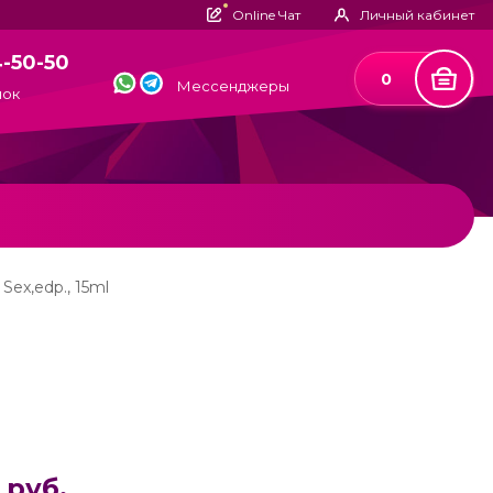
Online Чат
Личный кабинет
4-50-50
0
Мессенджеры
нок
 Sex,edp., 15ml
 руб.