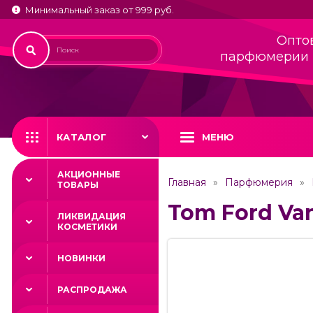
Минимальный заказ от 999 руб.
Опто
парфюмерии 
КАТАЛОГ
МЕНЮ
АКЦИОННЫЕ
Главная
Парфюмерия
ТОВАРЫ
Tom Ford Vani
ЛИКВИДАЦИЯ
КОСМЕТИКИ
НОВИНКИ
РАСПРОДАЖА