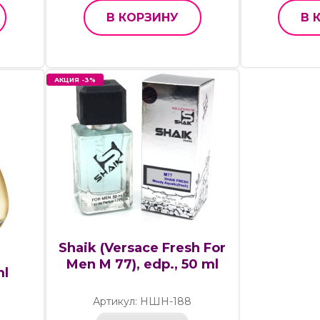
В КОРЗИНУ
В 
АКЦИЯ -3%
Shaik (Versace Fresh For
Men M 77), edp., 50 ml
ml
Артикул: НШН-188