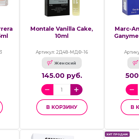
rrera
Montale Vanilla Cake,
Marc-An
5ml
10ml
Ganymed
3
Артикул: 2Д48-МДФ-16
Артику
Женский
145.00 руб.
500
В КОРЗИНУ
В 
ХИТ ПРОДАЖ