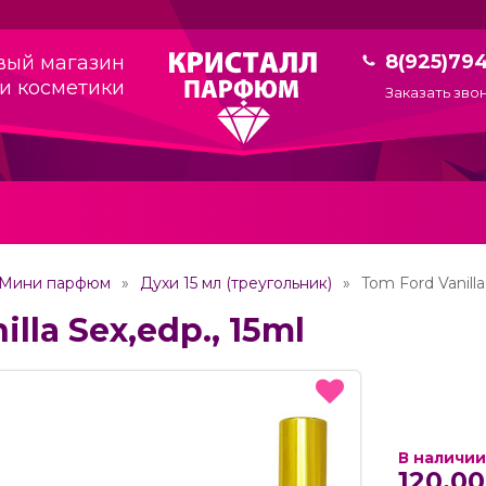
8(925)79
вый магазин
и косметики
Заказать зво
Мини парфюм
Духи 15 мл (треугольник)
Tom Ford Vanilla
lla Sex,edp., 15ml
В наличии
120.00