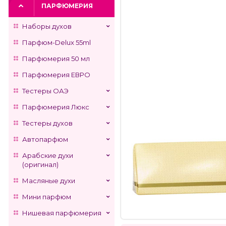
ПАРФЮМЕРИЯ
Наборы духов
Парфюм-Delux 55ml
Парфюмерия 50 мл
Парфюмерия ЕВРО
Тестеры ОАЭ
Парфюмерия Люкс
Тестеры духов
Автопарфюм
Арабские духи
(оригинал)
Масляные духи
Мини парфюм
Нишевая парфюмерия