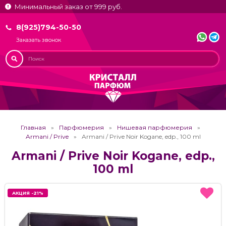
Минимальный заказ от 999 руб.
8(925)794-50-50
Заказать звонок
Главная
Парфюмерия
Нишевая парфюмерия
Armani / Prive
Armani / Prive Noir Kogane, edp., 100 ml
Armani / Prive Noir Kogane, edp.,
100 ml
АКЦИЯ -21%
АКЦИЯ -21%