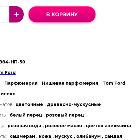
В КОРЗИНУ
В84-НП-50
m Ford
Парфюмерия
Нишевая парфюмерия
Tom Ford
нисекс
матов:
цветочные , древесно-мускусные
ты:
белый перец , розовый перец
ца:
розовая вода , розовое масло , цветок апельсина
ты:
кашмеран , кожа , мускус , олибанум , сандал