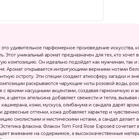
 это удивительное парфюмерное произведение искусства, ко
ь. Этот уникальный аромат предназначен для тех, кто хочет 
тую композицию. Он идеально подойдет как мужчинам, так и
я: Аромат открывается интригующими верхними нотами бело
нтную остроту. Эти специи создают атмосферу загадки и эне
композиции раскрываются чарующие ноты розовой воды, розов
я с яркими насущными акцентами, создавая гармоничную и ж
м, а цветок апельсина добавляет свежести и тепла, вызыва
 кашмерана, кожи, мускуса, олибанума и сандала дарят аром
и древесные оттенки, кожа добавляет характер и чувственн
зицию смолистыми и мистическими нотами, а сандал делает 
Эстетика флакона: Флакон Tom Ford Rose Exposed сочетает в
ает внимание на содержимое, а высококачественные матери