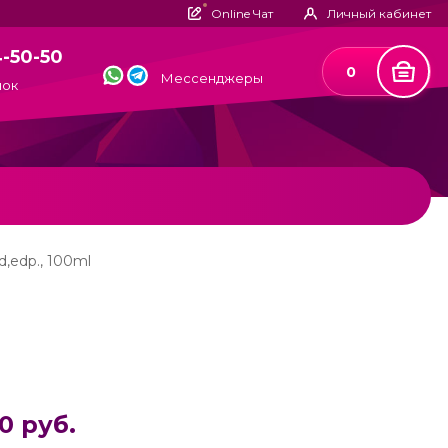
Online Чат
Личный кабинет
4-50-50
0
Мессенджеры
нок
,edp., 100ml
0 руб.