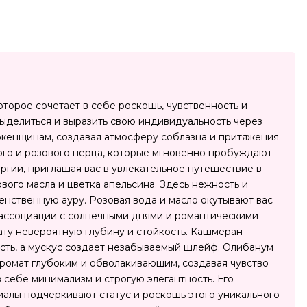
торое сочетает в себе роскошь, чувственность и
выделиться и выразить свою индивидуальность через
 женщинам, создавая атмосферу соблазна и притяжения.
го и розового перца, которые мгновенно пробуждают
ргии, приглашая вас в увлекательное путешествие в
ого масла и цветка апельсина. Здесь нежность и
енственную ауру. Розовая вода и масло окутывают вас
я ассоциации с солнечными днями и романтическими
ату невероятную глубину и стойкость. Кашмеран
ость, а мускус создает незабываемый шлейф. Олибанум
аромат глубоким и обволакивающим, создавая чувство
 себе минимализм и строгую элегантность. Его
алы подчеркивают статус и роскошь этого уникального