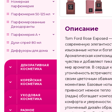
Номерная
парфюмерия
Парфюмерия 50-125 мл
Парфюмированные
Дезодоранты
Описание
Парфюмерия А +
Tom Ford Rose Exposed —
Духи-спрей 80 мл
современную элегантност
изысканные нотки и бога
Диффузоры для дома
Ароматическая композици
чувства и добавляют пика
ДЕКОРАТИВНАЯ
мир ароматов. В сердце 
КОСМЕТИКА
утончённость встречаютс
своим цветочным обаяние
КОРЕЙСКАЯ
КОСМЕТИКА
моментами. Базовые ноты
привносит нежное тепло 
УХОДОВАЯ
(ладан) обогащает компо
КОСМЕТИКА
комфорта и уверенности. 
утонченный дизайн обращ
РАЗНОЕ