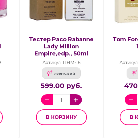
Тестер Paco Rabanne
Tom Ford
l
Lady Million
Empire,edp., 50ml
9
Артикул: ПНМ-16
Артикул
женский
599.00 руб.
470
В КОРЗИНУ
В 