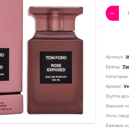
Артикул:
2
Бренд:
To
Категории:
Аромат:
У
Группа аро
Верхние но
Ноты серд
Базовые но