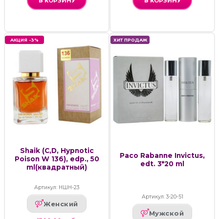
В КОРЗИНУ
В КОРЗИНУ
АКЦИЯ -3%
ХИТ ПРОДАЖ
Shaik (C,D, Hypnotic
Paco Rabanne Invictus,
Poison W 136), edp., 50
edt. 3*20 ml
ml(квадратный)
Артикул: НШН-23
Артикул: 3-20-51
Женский
Мужской