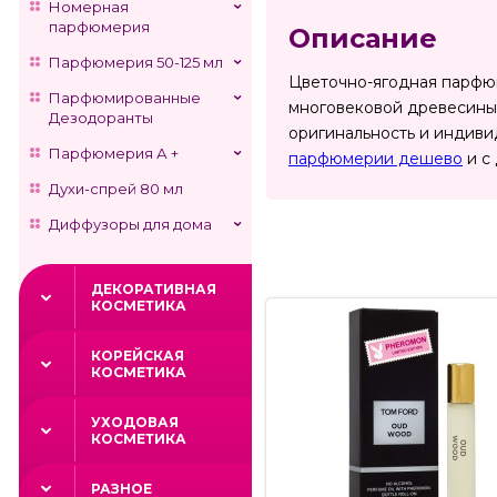
Номерная
парфюмерия
Описание
Парфюмерия 50-125 мл
Цветочно-ягодная парфюм
Парфюмированные
многовековой древесины,
Дезодоранты
оригинальность и индивид
Парфюмерия А +
парфюмерии дешево
и с 
Духи-спрей 80 мл
Диффузоры для дома
ДЕКОРАТИВНАЯ
КОСМЕТИКА
КОРЕЙСКАЯ
КОСМЕТИКА
УХОДОВАЯ
КОСМЕТИКА
РАЗНОЕ