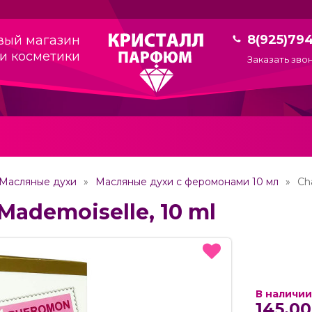
8(925)79
вый магазин
и косметики
Заказать зво
Масляные духи
Масляные духи с феромонами 10 мл
Ch
Mademoiselle, 10 ml
В наличии
145.00