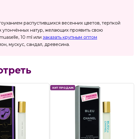
гоуханием распустившихся весенних цветов, терпкой
х утончённых натур, желающих проявить свою
uaselle, 10 ml или
заказать крупным оптом
ион, мускус, сандал, древесина.
отреть
ХИТ ПРОДАЖ