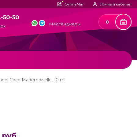
Online Чат
Личный кабинет
4-50-50
0
Мессенджеры
нок
anel Coco Mademoiselle, 10 ml
 руб.