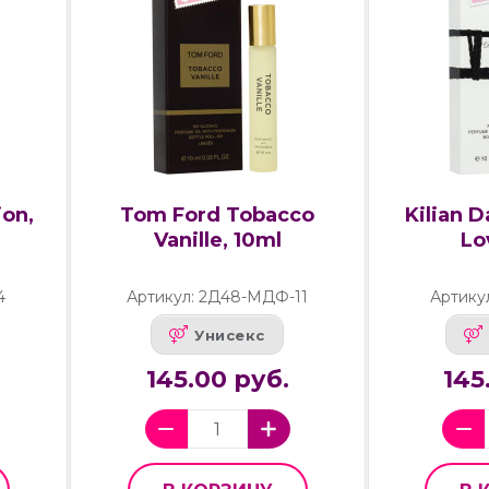
ion,
Tom Ford Tobacco
Kilian D
Vanille, 10ml
Lo
4
Артикул: 2Д48-МДФ-11
Артику
Унисекс
145.00 руб.
145