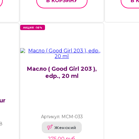
В КОРЗИНУ
В 
АКЦИЯ -16%
Масло ( Good Girl 203 ),
edp., 20 ml
ur
Артикул: МСМ-033
8
Женский
275.00 руб.