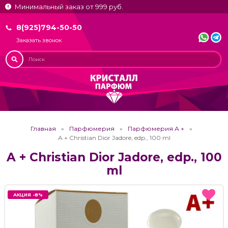
Минимальный заказ от 999 руб.
8(925)794-50-50
Заказать звонок
Главная
Парфюмерия
Парфюмерия А +
A + Christian Dior Jadore, edp., 100 ml
A + Christian Dior Jadore, edp., 100
ml
АКЦИЯ -8%
АКЦИЯ -8%