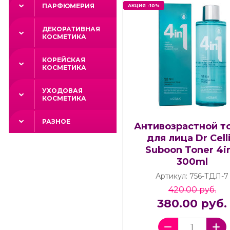
ПАРФЮМЕРИЯ
АКЦИЯ -10%
АКЦИЯ -10%
ДЕКОРАТИВНАЯ
КОСМЕТИКА
КОРЕЙСКАЯ
КОСМЕТИКА
УХОДОВАЯ
КОСМЕТИКА
РАЗНОЕ
Антивозрастной т
для лица Dr Cell
Suboon Toner 4in
300ml
Артикул: 756-ТДЛ-7
420.00 руб.
380.00 руб.