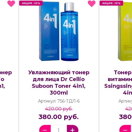
АКЦИЯ -10%
АКЦИЯ -10%
АКЦИЯ -10%
АКЦИЯ -10%
онер
Увлажняющий тонер
Тонер
io
для лица Dr Cellio
витамин
1,
Suboon Toner 4in1,
Ssingssin
300ml
4in
Артикул: 756-ТДЛ-6
Артик
420.00 руб.
42
380.00 руб.
380