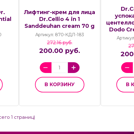
Dr.C
r.
Лифтинг-крем для лица
успок
ntial
Dr.Cellio 4 in 1
центеллой
Sanddeuhan cream 70 g
Dodo Cr
0
Артикул: 870-КДЛ-183
Артикул
272.16 руб.
27
200.00 руб.
200
В КОРЗИНУ
В 
всего 1 страниц)