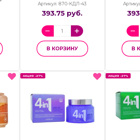
4
Артикул: 870-КДЛ-43
Артику
393.75 руб.
393
В КОРЗИНУ
В 
АКЦИЯ -27%
АКЦИЯ -27%
АКЦИЯ -27%
АКЦИЯ -27%