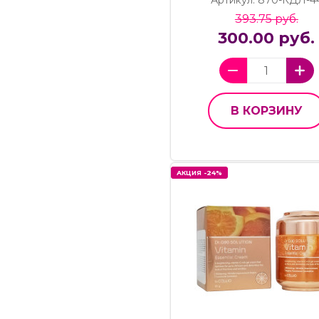
Артикул: 870-КДЛ-4
393.75 руб.
300.00 руб.
В КОРЗИНУ
АКЦИЯ -24%
АКЦИЯ -24%