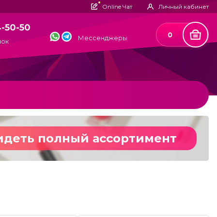
Online Чат
Личный кабинет
4-50-50
0
Мессенджеры
нок
идеть полный ассортимент