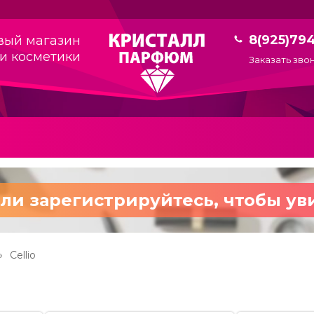
8(925)79
вый магазин
и косметики
Заказать зво
ли зарегистрируйтесь,
чтобы ув
Cellio