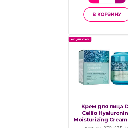
В КОРЗИНУ
АКЦИЯ -24%
АКЦИЯ -24%
Крем для лица D
Cellio Hyaluroni
Moisturizing Cream