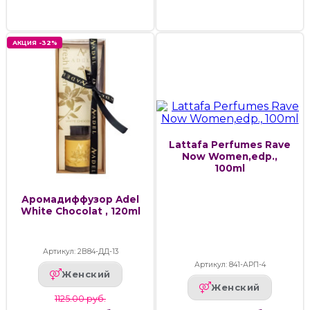
АКЦИЯ -32%
Lattafa Perfumes Rave
Now Women,edp.,
100ml
Аромадиффузор Adel
White Chocolat , 120ml
Артикул: 2В84-ДД-13
Артикул: 841-АРП-4
Женский
Женский
1125.00 руб.