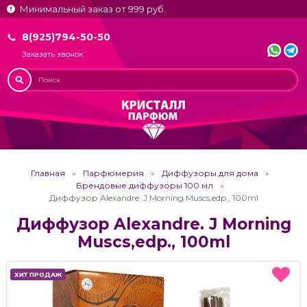
Минимальный заказ от 999 руб.
8(925)794-50-50
Заказать звонок
Главная
Парфюмерия
Диффузоры для дома
Брендовые диффузоры 100 мл
Диффузор Alexandre. J Morning Muscs,edp., 100ml
Диффузор Alexandre. J Morning
Muscs,edp., 100ml
ХИТ ПРОДАЖ
ХИТ ПРОДАЖ