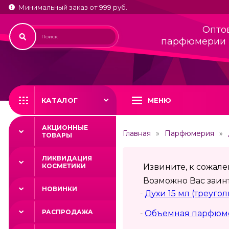
Минимальный заказ от 999 руб.
Опто
парфюмерии 
КАТАЛОГ
МЕНЮ
АКЦИОННЫЕ
Главная
Парфюмерия
ТОВАРЫ
ЛИКВИДАЦИЯ
КОСМЕТИКИ
Извините, к сожал
Возможно Вас заинт
НОВИНКИ
Духи 15 мл (треуго
-
РАСПРОДАЖА
Объемная парфюме
-