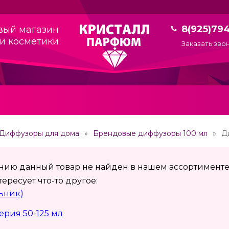
8(925)79
вый магазин
и косметики
Заказать зво
Диффузоры для дома
Брендовые диффузоры 100 мл
Ди
ению данный товар не найден в нашем ассортименте
ересует что-то другое:
льник)
рия 50-125 мл