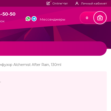
Online Чат
Личный кабинет
4-50-50
0
Мессенджеры
нок
фузор Alchemist After Rain, 130ml
.