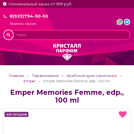
Минимальный заказ от 999 руб.
8(925)794-50-50
Заказать звонок
Главная
Парфюмерия
Арабские духи (оригинал)
Emper
Emper Memories Femme, edp., 100 ml
Emper Memories Femme, edp.,
100 ml
ХИТ ПРОДАЖ
ХИТ ПРОДАЖ