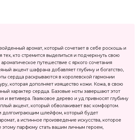
зойденный аромат, который сочетает в себе роскошь и
я тех, кто стремится выделиться и подчеркнуть свою
 ароматическое путешествие с яркого сочетания
ряный акцент шафрана добавляет глубину и богатство,
оты сердца раскрываются в королевской гармонии
уру, которая дополняет изящество кожи. Кожа, в свою
енный характер сердца. Базовые ноты завершают этот
я и ветивера. Гваяковое дерево и уд привносят глубину
еплый акцент, который обволакивает вас комфортом.
 и долгоиграющим шлейфом, который будет
о аромат, а истинное произведение искусства, которое
е этому парфюму стать вашим личным героем,