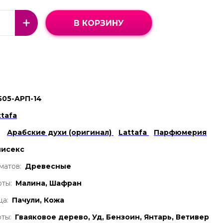
В КОРЗИНУ
Б05-АРП-14
ttafa
Арабские духи (оригинал)
Lattafa
Парфюмерия
нисекс
матов:
Древесные
ты:
Малина, Шафран
ца:
Пачули, Кожа
ты:
Гваяковое дерево, Уд, Бензоин, Янтарь, Ветивер