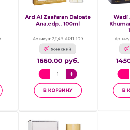
Ard Al Zaafaran Daloate
Wadi 
Ana,edp., 100ml
Khumar
9
Артикул: 2Д48-АРП-109
Артику
Женский
1660.00 руб.
1450
В КОРЗИНУ
В 