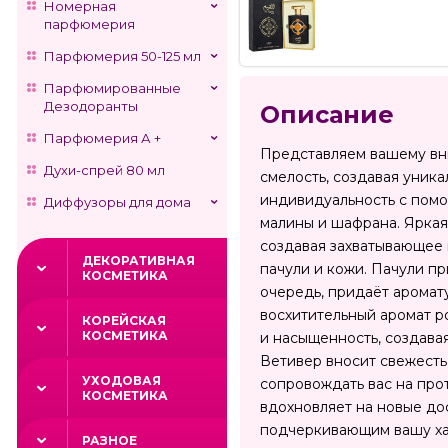
Номерная
парфюмерия
Парфюмерия 50-125 мл
Парфюмированные
Дезодоранты
Описание
Парфюмерия А +
Представляем вашему вни
Духи-спрей 80 мл
смелость, создавая уника
индивидуальность с помо
Диффузоры для дома
малины и шафрана. Яркая 
создавая захватывающее 
ДЕКОРАТИВНАЯ
пачули и кожи. Пачули пр
КОСМЕТИКА
очередь, придаёт аромат
восхитительный аромат ро
КОРЕЙСКАЯ
КОСМЕТИКА
и насыщенность, создавая
Ветивер вносит свежест
УХОДОВАЯ
сопровождать вас на прот
КОСМЕТИКА
вдохновляет на новые до
подчеркивающим вашу ха
РАЗНОЕ