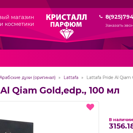
8(925)79
вый магазин
и косметики
Заказать зво
Арабские духи (оригинал)
Lattafa
Lattafa Pride Al Qiam 
 Al Qiam Gold,edp., 100 мл
В наличии
3156.1