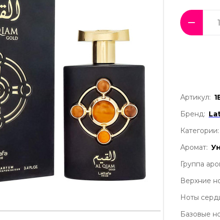
Артикул:
1
Бренд:
La
Категории:
Аромат:
У
Группа аро
Верхние но
Ноты серд
Базовые но