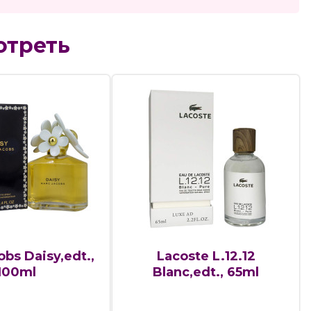
отреть
bs Daisy,edt.,
Lacoste L.12.12
100ml
Blanc,edt., 65ml