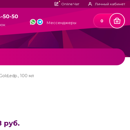
Online Чат
Личный кабинет
4-50-50
0
Мессенджеры
нок
Gold,edp., 100 мл
8 руб.