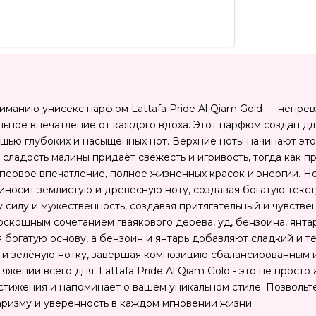
манию унисекс парфюм Lattafa Pride Al Qiam Gold — непрев
льное впечатление от каждого вдоха. Этот парфюм создан дл
щью глубоких и насыщенных нот. Верхние ноты начинают это
сладость малины придаёт свежесть и игривость, тогда как п
первое впечатление, полное жизненных красок и энергии. Н
иносит землистую и древесную ноту, создавая богатую текст
у силу и мужественность, создавая притягательный и чувств
скошным сочетанием гваякового дерева, уд, бензоина, янтар
 богатую основу, а бензоин и янтарь добавляют сладкий и т
ь и зелёную нотку, завершая композицию сбалансированным
яжении всего дня. Lattafa Pride Al Qiam Gold - это не прост
стижения и напоминает о вашем уникальном стиле. Позвольт
ризму и уверенность в каждом мгновении жизни.