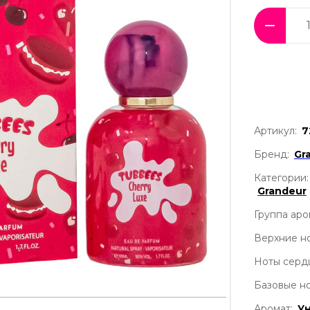
Артикул:
7
Бренд:
Gr
Категории:
Grandeur
Группа аро
Верхние но
Ноты серд
Базовые но
Аромат:
У