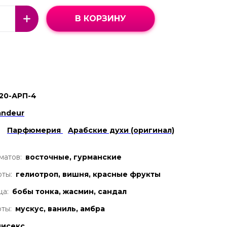
В КОРЗИНУ
20-АРП-4
andeur
Парфюмерия
Арабские духи (оригинал)
матов:
восточные, гурманские
ты:
гелиотроп, вишня, красные фрукты
ца:
бобы тонка, жасмин, сандал
ты:
мускус, ваниль, амбра
нисекс