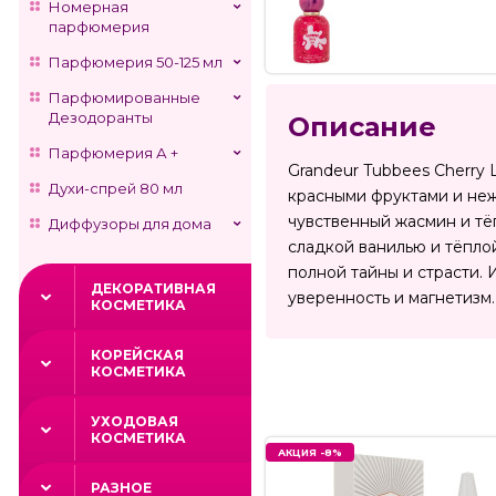
Номерная
парфюмерия
Парфюмерия 50-125 мл
Парфюмированные
Дезодоранты
Описание
Парфюмерия А +
Grandeur Tubbees Cherry
Духи-спрей 80 мл
красными фруктами и неж
чувственный жасмин и тё
Диффузоры для дома
сладкой ванилью и тёпло
полной тайны и страсти.
ДЕКОРАТИВНАЯ
уверенность и магнетизм.
КОСМЕТИКА
КОРЕЙСКАЯ
КОСМЕТИКА
УХОДОВАЯ
КОСМЕТИКА
АКЦИЯ -8%
РАЗНОЕ