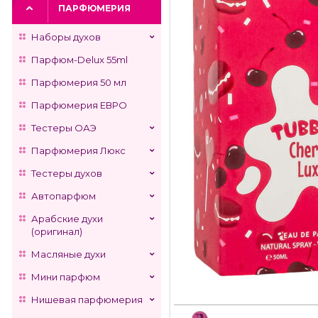
ПАРФЮМЕРИЯ
Наборы духов
Парфюм-Delux 55ml
Парфюмерия 50 мл
Парфюмерия ЕВРО
Тестеры ОАЭ
Парфюмерия Люкс
Тестеры духов
Автопарфюм
Арабские духи
(оригинал)
Масляные духи
Мини парфюм
Нишевая парфюмерия