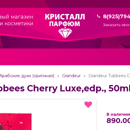
8(925)79
вый магазин
и косметики
Заказать зво
Арабские духи (оригинал)
Grandeur
Grandeur Tubbees Ch
bees Cherry Luxe,edp., 50m
В наличии
890.0