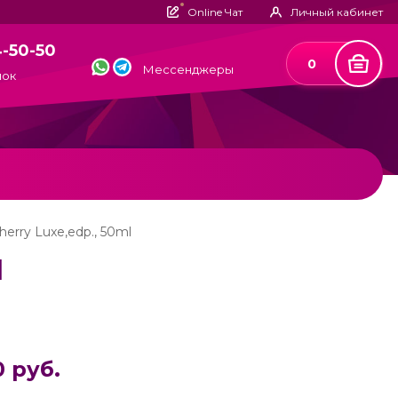
Online Чат
Личный кабинет
4-50-50
0
Мессенджеры
нок
erry Luxe,edp., 50ml
l
0 руб.