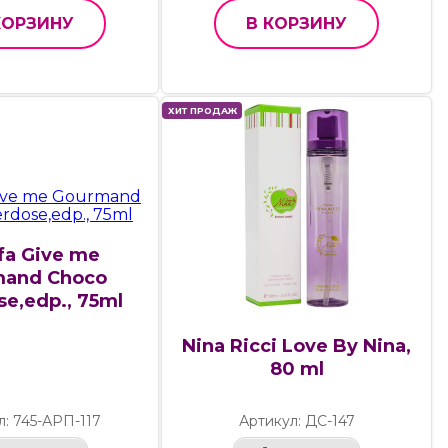
КОРЗИНУ
В КОРЗИНУ
ХИТ ПРОДАЖ
fa Give me
mand Choco
e,edp., 75ml
Nina Ricci Love By Nina,
80 ml
л: 745-АРП-117
Артикул: ДС-147