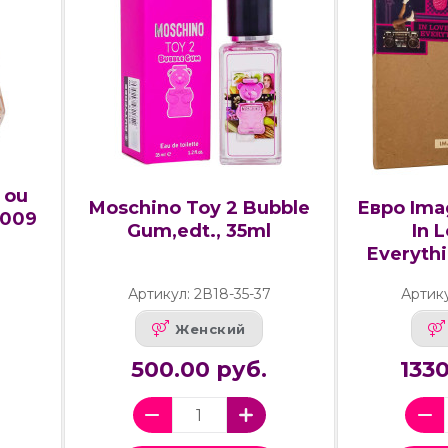
 ou
Moschino Toy 2 Bubble
Евро Ima
2009
Gum,edt., 35ml
In 
Everythi
Артикул: 2В18-35-37
Артик
Женский
500.00 руб.
133