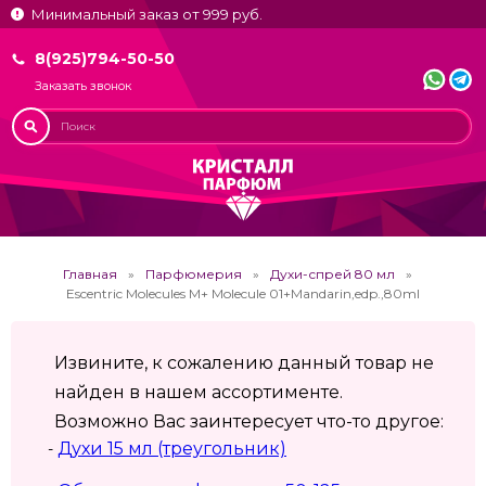
Минимальный заказ от 999 руб.
8(925)794-50-50
Заказать звонок
Главная
Парфюмерия
Духи-спрей 80 мл
Escentric Molecules M+ Molecule 01+Mandarin,edp.,80ml
Извините, к сожалению данный товар не
найден в нашем ассортименте.
Возможно Вас заинтересует что-то другое:
Духи 15 мл (треугольник)
-