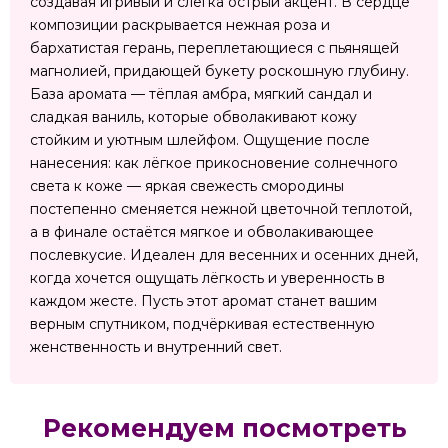
создавая игривый и слегка острый акцент. В сердце
композиции раскрывается нежная роза и
бархатистая герань, переплетающиеся с пьянящей
магнолией, придающей букету роскошную глубину.
База аромата — тёплая амбра, мягкий сандал и
сладкая ваниль, которые обволакивают кожу
стойким и уютным шлейфом. Ощущение после
нанесения: как лёгкое прикосновение солнечного
света к коже — яркая свежесть смородины
постепенно сменяется нежной цветочной теплотой,
а в финале остаётся мягкое и обволакивающее
послевкусие. Идеален для весенних и осенних дней,
когда хочется ощущать лёгкость и уверенность в
каждом жесте. Пусть этот аромат станет вашим
верным спутником, подчёркивая естественную
женственность и внутренний свет.
Рекомендуем посмотреть