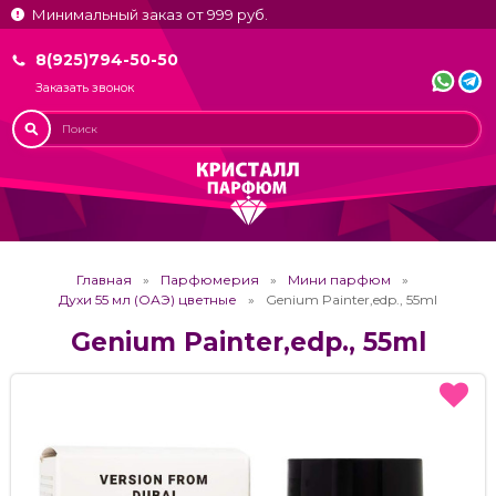
Минимальный заказ от 999 руб.
8(925)794-50-50
Заказать звонок
Главная
Парфюмерия
Мини парфюм
Духи 55 мл (ОАЭ) цветные
Genium Painter,edp., 55ml
Genium Painter,edp., 55ml