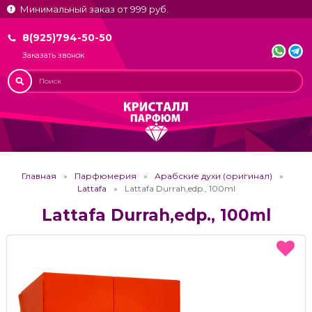
Минимальный заказ от 999 руб.
8(925)794-50-50
Заказать звонок
Главная
Парфюмерия
Арабские духи (оригинал)
Lattafa
Lattafa Durrah,edp., 100ml
Lattafa Durrah,edp., 100ml