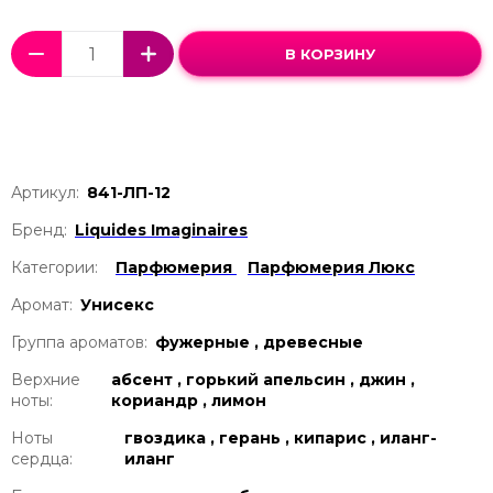
В КОРЗИНУ
Артикул:
841-ЛП-12
Бренд:
Liquides Imaginaires
Категории:
Парфюмерия
Парфюмерия Люкс
Аромат:
Унисекс
Группа ароматов:
фужерные , древесные
Верхние
абсент , горький апельсин , джин ,
ноты:
кориандр , лимон
Ноты
гвоздика , герань , кипарис , иланг-
сердца:
иланг