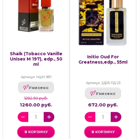
Shaik (Tobacco Vanille
Initio Oud For
Unisex M 197), edp., 50
Greatness,edp., 55ml
ml
Артикул: НШН-1811
Артикул: 2Д05-ПД-23
Унисекс
Унисекс
1292.50 руб.
1260.00 руб.
672.00 руб.
В КОРЗИНУ
В КОРЗИНУ