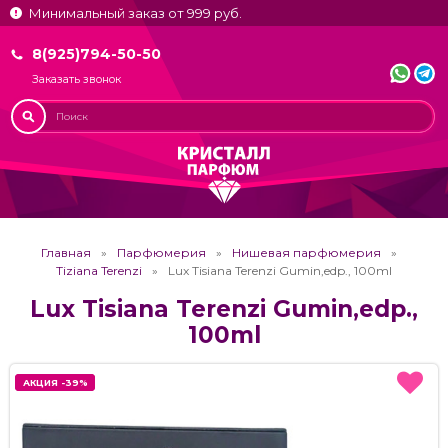
Минимальный заказ от 999 руб.
8(925)794-50-50
Заказать звонок
Главная
Парфюмерия
Нишевая парфюмерия
Tiziana Terenzi
Lux Tisiana Terenzi Gumin,edp., 100ml
Lux Tisiana Terenzi Gumin,edp.,
100ml
АКЦИЯ -39%
АКЦИЯ -39%