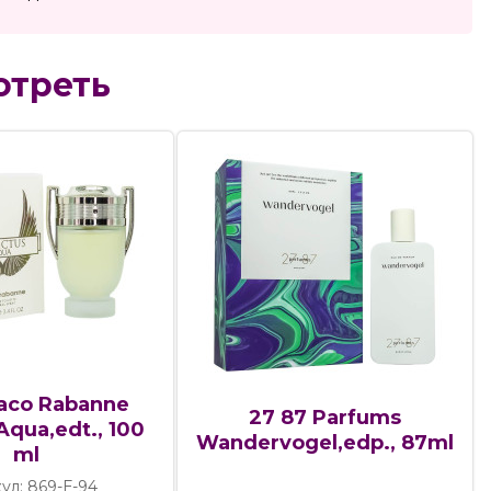
отреть
aco Rabanne
27 87 Parfums
 Aqua,edt., 100
Wandervogel,edp., 87ml
ml
ул: 869-Е-94