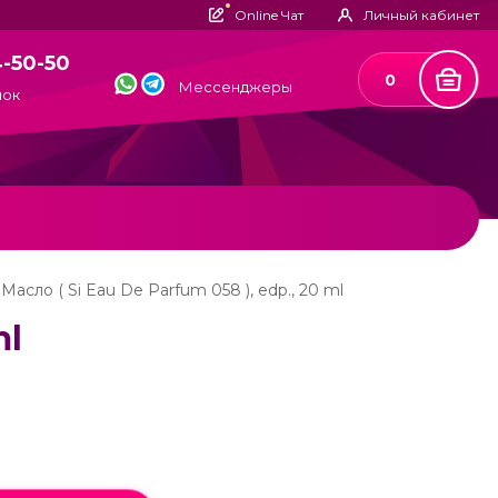
Online Чат
Личный кабинет
4-50-50
0
Мессенджеры
нок
Масло ( Si Eau De Parfum 058 ), edp., 20 ml
ml