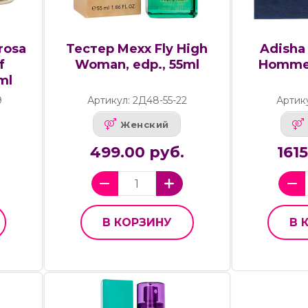
rosa
Тестер Mexx Fly High
Adisha 
f
Woman, edp., 55ml
Homme.
ml
9
Артикул: 2Д48-55-22
Артик
Женский
499.00 руб.
161
В КОРЗИНУ
В 