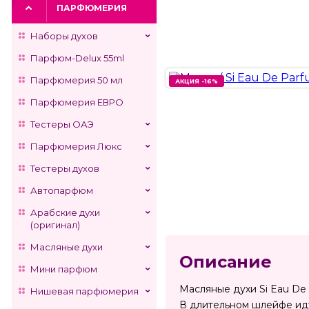
ПАРФЮМЕРИЯ
Наборы духов
Парфюм-Delux 55ml
Парфюмерия 50 мл
АКЦИЯ -16%
АКЦИЯ -16%
Парфюмерия ЕВРО
Тестеры ОАЭ
Парфюмерия Люкс
Тестеры духов
Автопарфюм
Арабские духи
(оригинал)
Масляные духи
Описание
Мини парфюм
Масляные духи Si Eau De
Нишевая парфюмерия
В длительном шлейфе иду