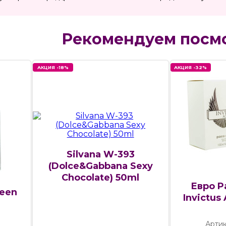
Рекомендуем посм
АКЦИЯ -18%
АКЦИЯ -32%
Silvana W-393
(Dolce&Gabbana Sexy
Chocolate) 50ml
Евро P
reen
Invictus
Артик