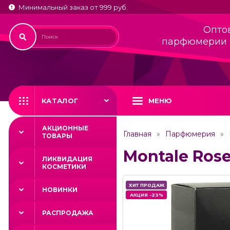
Минимальный заказ от 999 руб.
Опто
парфюмерии 
КАТАЛОГ
МЕНЮ
АКЦИОННЫЕ
Главная
Парфюмерия
ТОВАРЫ
Montale Rose
ЛИКВИДАЦИЯ
КОСМЕТИКИ
ХИТ ПРОДАЖ
ХИТ ПРОДАЖ
НОВИНКИ
АКЦИЯ -23%
АКЦИЯ -23%
РАСПРОДАЖА