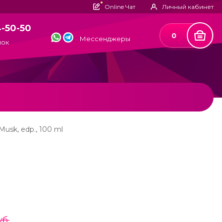
Online Чат
Личный кабинет
4-50-50
0
Мессенджеры
нок
Musk, edp., 100 ml
уб.