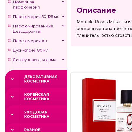
Номерная
парфюмерия
Описание
Парфюмерия 50-125 мл
Montale Roses Musk – из
Парфюмированные
роскошные тона трепетно
Дезодоранты
пленительностью страстн
Парфюмерия А +
Духи-спрей 80 мл
Диффузоры для дома
ДЕКОРАТИВНАЯ
КОСМЕТИКА
КОРЕЙСКАЯ
КОСМЕТИКА
УХОДОВАЯ
КОСМЕТИКА
РАЗНОЕ