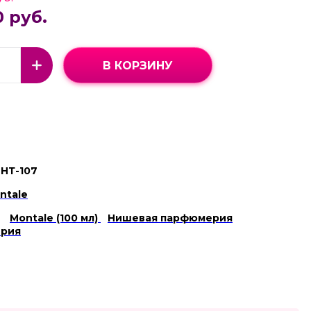
0 руб.
В КОРЗИНУ
НТ-107
ntale
Montale (100 мл)
Нишевая парфюмерия
рия