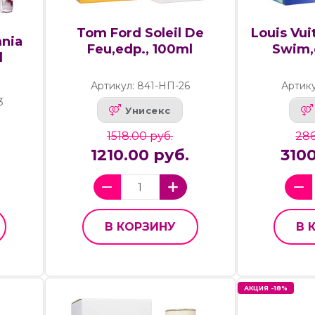
Tom Ford Soleil De
Louis Vui
mnia
Feu,edp., 100ml
Swim,
l
Артикул: 841-НП-26
Артик
3
Унисекс
1518.00 руб.
286
1210.00 руб.
3100
В КОРЗИНУ
В 
АКЦИЯ -18%