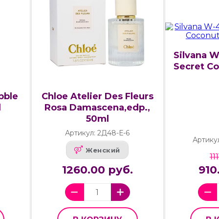
Silvana W
Secret Co
bble
Chloe Atelier Des Fleurs
l
Rosa Damascena,edp.,
50ml
Артикул: 2Д48-Е-6
Артику
Женский
11
1260.00 руб.
910