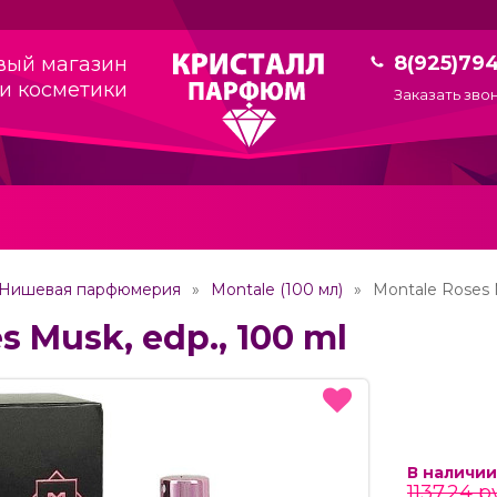
8(925)79
вый магазин
и косметики
Заказать зво
Нишевая парфюмерия
Montale (100 мл)
Montale Roses 
s Musk, edp., 100 ml
В наличии
1137.24 р