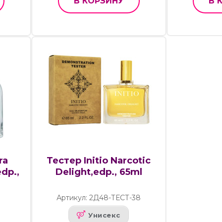
В КОРЗИНУ
В 
ra
Тестер Initio Narcotic
dp.,
Delight,edp., 65ml
Артикул: 2Д48-ТЕСТ-38
Унисекс