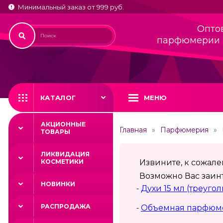
Минимальный заказ от 999 руб.
Опто
парфюмерии 
КАТАЛОГ
МЕНЮ
АКЦИОННЫЕ
Главная
Парфюмерия
ТОВАРЫ
ЛИКВИДАЦИЯ
КОСМЕТИКИ
Извините, к сожал
Возможно Вас заинт
НОВИНКИ
Духи 15 мл (треуго
-
РАСПРОДАЖА
Объемная парфюме
-