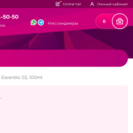
Online Чат
Личный кабинет
4-50-50
0
Мессенджеры
нок
 Escentric 02, 100ml
.