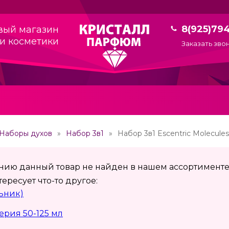
8(925)79
вый магазин
и косметики
Заказать зво
Наборы духов
Набор 3в1
Набор 3в1 Escentric Molecules
ению данный товар не найден в нашем ассортименте
ересует что-то другое:
льник)
рия 50-125 мл