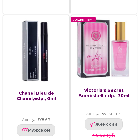
АКЦИЯ -16%
Victoria's Secret
Chanel Bleu de
Bombshell,edp., 30ml
Chanel,edp., 6ml
Артикул: 869-МПЛ-71
Артикул: Д08-6-7
Женский
Мужской
419.00 руб.