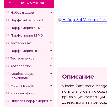
ПАРФЮМЕРИЯ
Наборы духов
Парфюм-Delux 55ml
Парфюмерия 50 мл
Парфюмерия ЕВРО
Тестеры ОАЭ
Парфюмерия Люкс
Тестеры духов
Автопарфюм
Арабские духи
Описание
(оригинал)
Масляные духи
Vilhelm Parfumerie Mang
ноты спелого манго созд
Мини парфюм
придающие композиции цв
Нишевая парфюмерия
древесных оттенков, соз