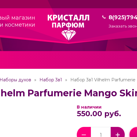
8(925)79
вый магазин
и косметики
Заказать зво
Наборы духов
Набор 3в1
Набор 3в1 Vilhelm Parfumerie
lhelm Parfumerie Mango Ski
В наличии
550.00 руб.