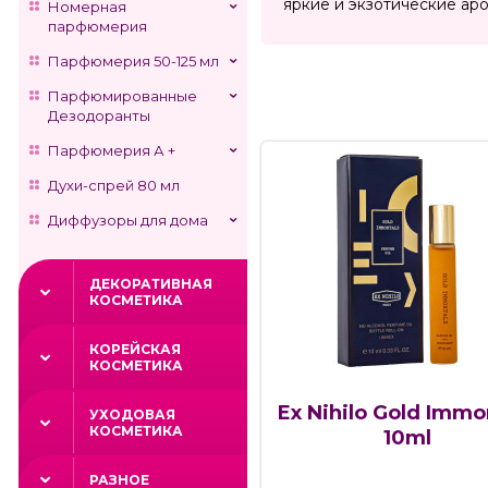
яркие и экзотические ар
Номерная
парфюмерия
Парфюмерия 50-125 мл
Парфюмированные
Дезодоранты
Парфюмерия А +
Духи-спрей 80 мл
Диффузоры для дома
ДЕКОРАТИВНАЯ
КОСМЕТИКА
КОРЕЙСКАЯ
КОСМЕТИКА
Ex Nihilo Gold Immor
УХОДОВАЯ
КОСМЕТИКА
10ml
РАЗНОЕ