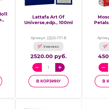
o11
Lattafa Art Of
Mosc
.,
Universe,edp., 100ml
Petals
Артикул: 2Д05-ЛП-8
Артику
Унисекс
2520.00 руб.
450
В КОРЗИНУ
В 