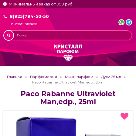
Минимальный заказ от 999 руб.
8(925)794-50-50
Заказать звонок
Главная
Парфюмерия
Мини парфюм
Духи 25 мл
Paco Rabanne Ultraviolet Man,edp., 25ml
Paco Rabanne Ultraviolet
Man,edp., 25ml