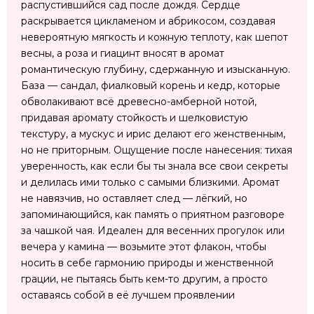
распустившийся сад после дождя. Сердце
раскрывается цикламеном и абрикосом, создавая
невероятную мягкость и кожную теплоту, как шепот
весны, а роза и гиацинт вносят в аромат
романтическую глубину, сдержанную и изысканную.
База — сандал, фиалковый корень и кедр, которые
обволакивают всё древесно-амберной нотой,
придавая аромату стойкость и шелковистую
текстуру, а мускус и ирис делают его женственным,
но не приторным. Ощущение после нанесения: тихая
уверенность, как если бы ты знала все свои секреты
и делилась ими только с самыми близкими. Аромат
не навязчив, но оставляет след — лёгкий, но
запоминающийся, как память о приятном разговоре
за чашкой чая. Идеален для весенних прогулок или
вечера у камина — возьмите этот флакон, чтобы
носить в себе гармонию природы и женственной
грации, не пытаясь быть кем-то другим, а просто
оставаясь собой в её лучшем проявлении