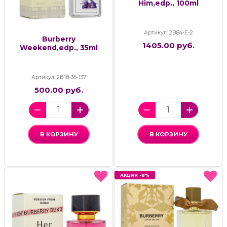
Him,edp., 100ml
Артикул: 2В84-Е-2
Burberry
1405.00 руб.
Weekend,edp., 35ml
Артикул: 2В18-35-137
500.00 руб.
В КОРЗИНУ
В КОРЗИНУ
АКЦИЯ -8%
АКЦИЯ -8%