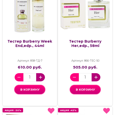
Тестер Burberry Week
Тестер Burberry
End,edp., 44ml
Her,edp., 58ml
Артикул: 858-ТД-7
Артикул: 866-ТЕС-50
610.00 руб.
505.00 руб.
В КОРЗИНУ
В КОРЗИНУ
АКЦИЯ -30%
АКЦИЯ -30%
АКЦИЯ -43%
АКЦИЯ -43%