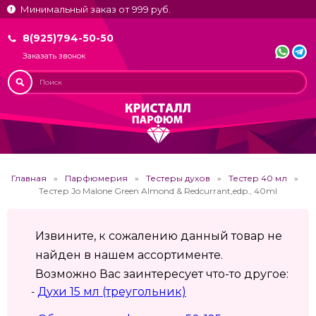
Минимальный заказ от 999 руб.
8(925)794-50-50
Заказать звонок
Главная
Парфюмерия
Тестеры духов
Тестер 40 мл
Тестер Jo Malone Green Almond & Redcurrant,edp., 40ml
Извините, к сожалению данный товар не
найден в нашем ассортименте.
Возможно Вас заинтересует что-то другое:
Духи 15 мл (треугольник)
-