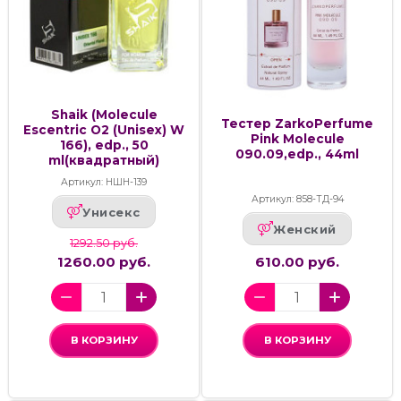
Shaik (Molecule
Тестер ZarkoPerfume
Escentric O2 (Unisex) W
Pink Molecule
166), edp., 50
090.09,edp., 44ml
ml(квадратный)
Артикул: НШН-139
Артикул: 858-ТД-94
Унисекс
Женский
1292.50 руб.
1260.00 руб.
610.00 руб.
В КОРЗИНУ
В КОРЗИНУ