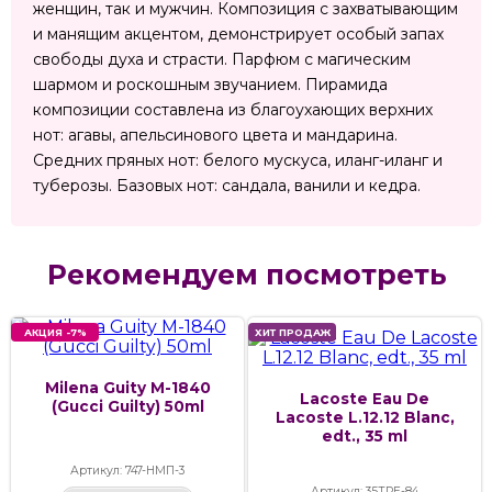
женщин, так и мужчин. Композиция с захватывающим
и манящим акцентом, демонстрирует особый запах
свободы духа и страсти. Парфюм с магическим
шармом и роскошным звучанием. Пирамида
композиции составлена из благоухающих верхних
нот: агавы, апельсинового цвета и мандарина.
Средних пряных нот: белого мускуса, иланг-иланг и
туберозы. Базовых нот: сандала, ванили и кедра.
Рекомендуем посмотреть
АКЦИЯ -7%
ХИТ ПРОДАЖ
Milena Guity M-1840
Lacoste Eau De
(Gucci Guilty) 50ml
Lacoste L.12.12 Blanc,
edt., 35 ml
Артикул: 747-НМП-3
Артикул: 35ТРЕ-84